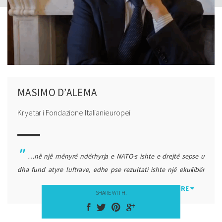
MASIMO D’ALEMA
Kryetar i Fondazione Italianieuropei
…në një mënyrë ndërhyrja e NATO-s ishte e drejtë sepse u
dha fund atyre luftrave, edhe pse rezultati ishte një ekuilibër
delikat. Ishte një veprim ushtarak që i dha fund luftës, nuk
MORE
SHARE WITH:
shpalli luftë, lufta ishte aty, kishte të vdekur, ne ndërhym në një
konflikt që ishte aty, ishte politikisht e drejtë. Ishte legjitime. […]