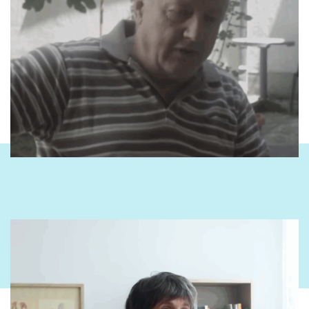
mëdha në Prishtinë. Edhe ata erdhën me menxi me shumë
probleme deri në fshat, deri tek ne, kur e kanë pa sa njeri ishte
mbledhë, sa populli, fqinjët tonë thanë, ‘Çka është kjo?’
Dhe
tash këta nuk e kuptonin këta që kishin ardhur nga ana e nanës,
nuk mundnin me e kuptu që shqiptarët kishin ardhur në
varrimin e babës tim. Dhe një Miftari i cili ka punuar në komunë
me babën tim të ndjerë po e mbanë fjalimin dhe po qanë. Dhe
kjo bash po u dukej e pakjartë njerëzve. Mirëpo shihej që ky
mjedis në të cilin kemi jetuar, këta njerëz, nuk janë marrë me
gjëra politike. Ata punonin në ndonjë fshat, në fushë, në
Kombinat në Obiliq, këtu ishte Bellaqevci. Shumë njerëz kanë
qenë këtu të frikësuar dhe filloi të tensionohej situata.
Po
ndodh, po ndodh, dhe në ‘90-tat e disa vite, atëherë djalli i mori
gjërat në duart e veta dhe ne flluam të urrejmë njëri tjetrin pa
asnjë arsye.