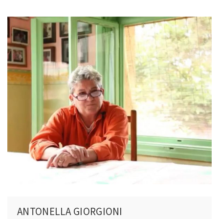
11:00 dhe do t’I shihni skenat,’ dhe natyrisht ashtu ndodhi, siç u
qejf, njëri ishte peruvian, tjetri kilian, Antoni ishte nga Brazili, dhe
pa edhe në ‘BBC’, ‘SKY’ apo ‘CNN’. Një linjë makinash deri në
unë.
Prizren duke gjarpëruar dëri në kufi dhe njerëzit në makina,
makinat ishin të mbushura plot me njerëz, deri në maksimum
saqë njerëzit brenda tyre shtypeshin dhe këta njerëz ishin
tërësisht të traumatizuar, kjo ishte e qartë që në shikim të parë.
Ishte një grua më e moshuar nga Kryqi i Kuq Zviceran e veshur
me uniformë ajo që iu afrua secilës makinë dhe e godiste në
krahë secilin person brenda makinës dhe në shqip i siguronte se
ishin të sigurtë, se nuk ishin më në Serbi, Jugosllavi, se ishin në
Shqipëri dhe ishin të sigurtë.
[…] Ato ishin gjithashtu të
traumatizuara, kishin parë copa të trupave, njerëz të vdekur,
jashtë, anës rrugës ku policia serbe kishte marrë njerëzit,
ushtarët, paramilitarët kishin nxjerrë njerëzit nga makinat,
autobusët, burrat e rinj, dhe thjesht i kishin qëlluar ata për
vdekje. […] Këta njerëz pastaj erdhën në anën tjetër dhe disi
ANTONELLA GIORGIONI