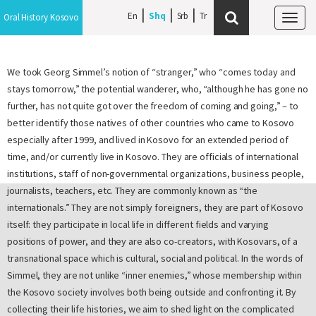
En
Shq
Srb
Oral History Kosovo
Tog
navi
We took Georg Simmel’s notion of “stranger,” who “comes today and
stays tomorrow,” the potential wanderer, who, “although he has gone no
further, has not quite got over the freedom of coming and going,” – to
better identify those natives of other countries who came to Kosovo
especially after 1999, and lived in Kosovo for an extended period of
time, and/or currently live in Kosovo. They are officials of international
institutions, staff of non-governmental organizations, business people,
journalists, teachers, etc. They are commonly known as “the
internationals.” They are not simply foreigners, they are part of Kosovo
itself: they participate in local life in different fields and varying
positions of power, and they are also co-creators, with Kosovars, of a
transnational space which is cultural, social and political. In the words of
Simmel, they are not unlike “inner enemies,” whose membership within
the Kosovo society involves both being outside and confronting it. By
collecting their life histories, we aim to shed light on the complicated