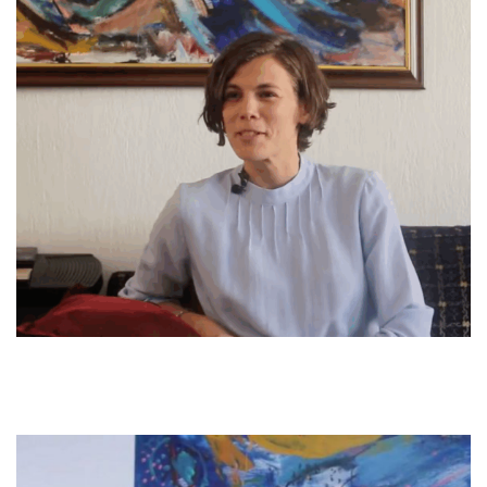
ndërkombëtar […] shpesh më pyesin, ‘A punon në EULEX?’ apo,
hyrë shumë thellë, nuk kisha takuar ende komunitetin në Fushë
‘A punon në KFOR?’ është ose njëra ose tjetra. Kurrë nuk
Kosovë në mënyrë që të shihja disa nga problemet dhe
mendojnë se mund të punoj në një organizatë të shoqërisë civile
frustrimet. Kështu që, po, është një tregim dashurie, kur
[…]
Dhe kjo vjen me ideologji, sepse këto institucione kanë
dashurohesh në dikë, nuk je kritike (qeshë).
politika apo kanë implementuar këtu një punë që ka pasur
pasoja ose edhe nuk i kanë përmbushur pritjet e shoqërisë së
këtushme. Kështuqë po kthehemi tek ajo si ndihem këtu […]
gjithmonë ndihem sikur duhet të jem më e kujdesshme sepse
nuk përceptohem si njeri nga këtu […] Dhe gjithmonë mendoj,
nëse njerëzit më njohin, do ta kuptojnë atë që jam duke bërë ose
nuk do ta shohin si diçka, ose shpresoj se nuk do ta shohin atë si
qasje patronizuese. Apo si një e huaj që mundohet t’iu tregojë
atyre si funksionojnë gjërat, ‘Meqenëse kjo është një e huaj, në
shtetin e saj gjërat janë ndryshe, gjërat funksionojnë dhe ajo
mund të…’ Jo, në fakt, as në vendin tim gjërat nuk funksionojnë
aq mirë (qeshë).