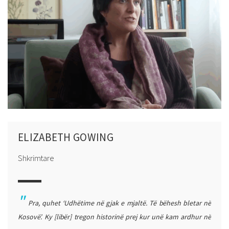
ELIZABETH GOWING
Shkrimtare
Pra, quhet ‘Udhëtime në gjak e mjaltë. Të bëhesh bletar në
Kosovë’. Ky [libër] tregon historinë prej kur unë kam ardhur në