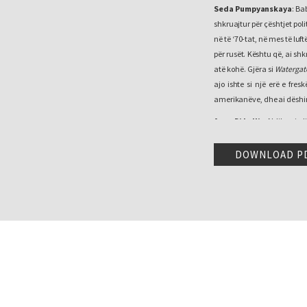
Seda Pumpyanskaya
: Ba
shkruajtur për çështjet poli
në të ‘70-tat, në mes të luf
për rusët. Kështu që, ai sh
atë kohë. Gjëra si
Watergat
ajo ishte si një erë e fre
amerikanëve, dhe ai dëshiro
Anna Di Lellio
: Ndihuni e 
Seda Pumpyanskaya
: Po
DOWNLOAD P
Anna Di Lellio
: … pyetje-p
Seda Pumpyanskaya
: Po,
Anna Di Lellio
: Pra nëse k
Seda Pumpyanskaya:
Në 
Anna Di Lellio
: …dhe rreth
Seda Pumpyanskaya
: N
intervista ku kërkohen përg