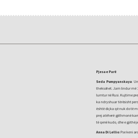
Pjesa e Parë
Seda Pumpyanskaya
: U
theksohet. Jam lindur më 1
lumtur në Rusi. Kujtime pr
ka ndryshuar tërësisht pers
është diçka që nuk do të m
prej atëherë gjithmonë kam
të qenë kudo, dhe e gjithë 
Anna Di Lellio
: Pse keni a