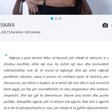
NSKAYA
, 2017 | Duration: 102 minuta
Ndjenja e parë shumë fizike në Kosovë, për shkak të mënyrës si u
zhvillua konflikti, ishte një mur. Ky është një mur, dhe komuniteti
ndërkombëtar nuk do të mund ta tejkalojë. Dhe ajo ishte ndjenjë
politikisht ndryshe, sepse ti punon në rrethana tepër të vështira, por
disi provon, por këttu e kupton se ai është një mur dhe ti nuk mund të
bësh asgjë, po flas për marrëdhëniet në mes shqiptarëve dhe serbëve,
sinqerisht. Dhe kjo gjë ka deerminuar shumë prej botës dhe punës
politike. Sidoqoftë, siguria, për t’u kthyer tek siguria. Nuk isha e sigurtë
se si do të përceptohesha si ruse, për shkak të të gjithë njëanshmërive.