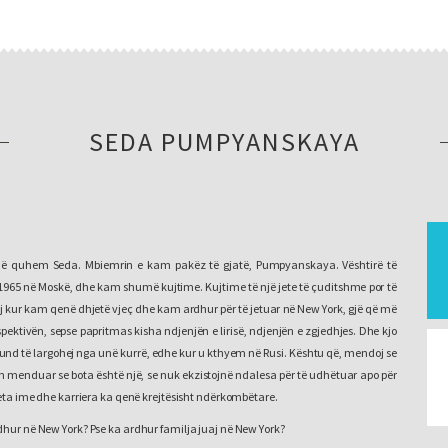
SEDA PUMPYANSKAYA
në quhem Seda. Mbiemrin e kam pakëz të gjatë, Pumpyanskaya. Vështirë të
965 në Moskë, dhe kam shumë kujtime. Kujtime të një jete të çuditshme por të
ej kur kam qenë dhjetë vjeç dhe kam ardhur për të jetuar në New York, gjë që më
pektivën, sepse papritmas kisha ndjenjën e lirisë, ndjenjën e zgjedhjes. Dhe kjo
und të largohej nga unë kurrë, edhe kur u kthyem në Rusi. Kështu që, mendoj se
 menduar se bota është një, se nuk ekzistojnë ndalesa për të udhëtuar apo për
jeta ime dhe karriera ka qenë krejtësisht ndërkombëtare.
rdhur në New York? Pse ka ardhur familja juaj në New York?