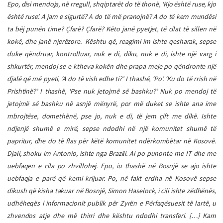
Epo, disi mendoja, në rregull, shqiptarët do të thonë, ‘Kjo është ruse, kjo
është ruse’. A jam e sigurtë? A do të më pranojnë? A do të kem mundësi
ta bëj punën time? Çfarë? Çfarë? Këto janë pyetjet, të cilat të sillen në
kokë, dhe janë njerëzore.
Kështu që, reagimi im ishte qesharak, sepse
duke qëndruar, kontrolluar, nuk e di, diku, nuk e di, ishte një varg i
shkurtër, mendoj se e ktheva kokën dhe prapa meje po qëndronte një
djalë që më pyeti, ‘A do të vish edhe ti?’ I thashë, ‘Po’. ‘Ku do të rrish në
Prishtinë?’ I thashë, ‘Pse nuk jetojmë së bashku?’ Nuk po mendoj të
jetojmë së bashku në asnjë mënyrë, por më duket se ishte ana ime
mbrojtëse, domethënë, pse jo, nuk e di, të jem çift me dikë. Ishte
ndjenjë shumë e mirë, sepse ndodhi në një komunitet shumë të
papritur, dhe do të flas për këtë komunitet ndërkombëtar në Kosovë.
Djali, shoku im Antonio, ishte nga Brazili. Ai po punonte me IT dhe me
uebfaqen e cila po zhvillohej. Epo, iu thashë në Bosnjë se ajo ishte
uebfaqja e parë që kemi krijuar. Po, në fakt erdha në Kosovë sepse
dikush që kisha takuar në Bosnjë, Simon Haselock, i cili ishte zëdhënës,
udhëheqës i informacionit publik për Zyrën e Përfaqësuesit të lartë, u
zhvendos atje dhe më thirri dhe kështu ndodhi transferi. […] Kam