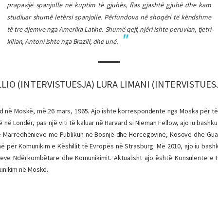
prapavijë spanjolle në kuptim të gjuhës, flas gjashtë gjuhë dhe kam
studiuar shumë letërsi spanjolle. Përfundova në shoqëri të këndshme
të tre djemve nga Amerika Latine. Shumë qejf, njëri ishte peruvian, tjetri
kilian, Antoni ishte nga Brazili, dhe unë.
LLIO (INTERVISTUESJA) LURA LIMANI (INTERVISTUES
d në Moskë, më 26 mars, 1965. Ajo ishte korrespondente nga Moska për të
ë
në Londër, pas një viti të kaluar në Harvard si
Nieman Fellow, ajo iu bashk
ë e Marrëdhënieve me Publikun në Bosnjë dhe Hercegovinë, Kosovë dhe Gua
shë për Komunikim e Këshillit të Evropës në Strasburg. Më 2010, ajo iu bas
eve Ndërkombëtare dhe Komunikimit. Aktualisht ajo është Konsulente e 
nikim në Moskë.