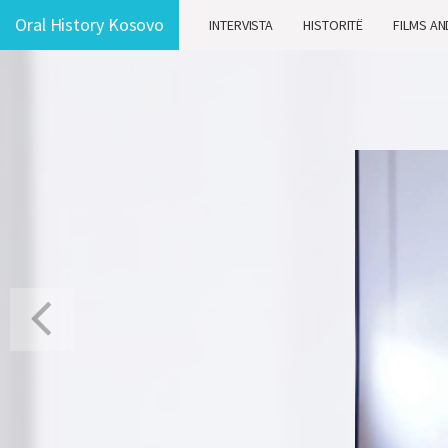
Oral History Kosovo
INTERVISTA
HISTORITË
FILMS AN