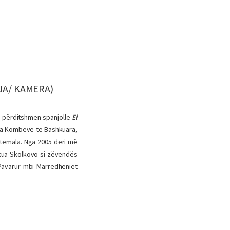
JA/ KAMERA)
 përditshmen spanjolle
El
ua Kombeve të Bashkuara,
temala. Nga 2005 deri më
hkua Skolkovo si zëvendës
Pavarur mbi Marrëdhëniet