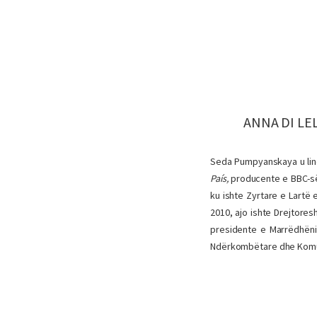
ANNA DI LE
Seda Pumpyanskaya u lin
País,
producente e BBC-s
ku ishte Zyrtare e Lart
2010, ajo ishte Drejtore
presidente e Marrëdhëni
Ndërkombëtare dhe Komu