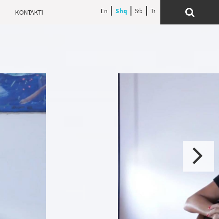
En
Shq
Srb
H
KONTAKTI