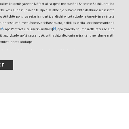
bai im ka qenë gazetar. Në fakt ai ka qenë me punë në Shtetet e Bashkuara. Ka
tike këtu. U dashurua në të. Kjo nuk ishte një histori e lehtë dashurie sepse ishte
tës së ftohtë, por si gazetar i sinqertë, ai dëshironte ta zbulone Amerikën e vërtetë
kruante shumë rreth Shteteve të Bashkuara, politikës, e cila ishte interesante në
[1]
[2]
e
apo Panterët e Zi [
Black Panthers
]
, apo çfarëdo, shumë rreth letërsisë. Dhe
skët apo çkado qoftë sepse rusët gjithashtu dëgjonin gjëra të tmerrshme rreth
nte t’i hapte ato faqe.
lirë të flisni më shumë. Mos… kjo nuk është thjesht një…
, sepse…
DF
ërgjigjje…
 në rregull.
eni kujtime edhe rreth New York-ut…
rregull.
 babait tuaj, në atë kohë.
ëse dëshironi që unë të flas më shumë, po, më tregoni… jam mësuar të jap
jigjje të shkurtëra…