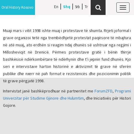
En
Shq
Srb
Oral History Kosovo
Tog
navi
Muaji mars i vitit 1998 ishte muaj i protestave të shumta. Rrjeti joformal i
grave organizoi tetë nga trembëdhjetë protestat paqësore të mbajtura
në atë muaj, ato erdhën si reagim ndaj dhunës së ushtruar nga regjimi i
Millosheviqit në Drenicë. Përmes protestave gratë i bënin thirrje
bashkësisë ndërkombëtare të ndërhynin dhe t’i jepnin fund dhunës.
Kjo
seri e intervistave harton historinë e aktivizmit të grave në sferën
publike dhe nxerr në pah format e rezistencës dhe pozicionimin politik
të grave përgjatë 1998.
Intervistat janë bashkëprodhuar në partneritet me
ForumZFD
,
Programi
Univerzitar për Studime Gjinore dhe Hulumtim
, dhe Iniciativës për Histori
Gojore.