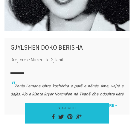
GJYLSHEN DOKO BERISHA
Drejtore e Muzeut të Gjilanit
Zonja Lemane ishte kushërira e parë e nënës sime, vajzë e
dajës. Ajo e kishte kryer Normalen në Tiranë dhe ndoshta këtë
dashurinë për studimin e gjuhës dhe letërisë shqipe e kam nga
MORE
SHARE WITH:
ajo. Sepse spjegimi i saj në shkollën fillore, domethonë prej
klasës pestë deri në klasën e tetë ka qenë unik. Ajo merrte
magnetofon atëhere edhe lëshonte poezitë e shkrimtarëve të