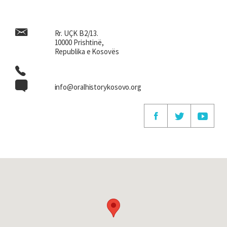
Rr. UÇK B2/13.
10000 Prishtinë,
Republika e Kosovës
info@oralhistorykosovo.org