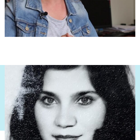
në asnjë moment, gjithëmonë ka pasë. […] Tani ka pasë shumë
protesta të cilat e kanë pasë thjesht simbolikën, domethënë
kanë qenë veprimi që u dashtë edhe revolta që u dashtë me
shpreh njerëzit, u dashtë me gjetë njëfarë mënyre njerëzit me
nxerrë jashtë gjithë atë revolt që u ndërtu me vite të tona.