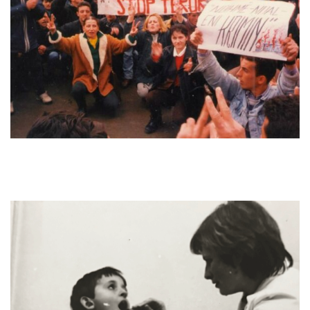
kohësh. Thashë, ‘Meqenëse kjo është ndërtesë e vjetër edhe i ka
do grila, po ato grila janë të mundshme, që ndoshta ju mundeni
edhe diçka bashkë mundemi me i hjekë ato grila edhe me hy
ka…’ dritarja ka qenë e podrumit, të banjove {përshkruan me
dorë} të podrumit. Edhe kemi shku atje bashkë me ata 17 nxënës
edhe vendosëm me hap.
[…] E as nuk na pengun, e as nuk
erdhën e tjerë me na pengu për në hapjen e saj. Edhe na
mbetëm në atë shkollë. Normalisht, pastaj në shkollë kanë
ardhë, ‘Qysh e hapët?’ e tjerë, po jo me na hjekë. Ndoshta ajo ka
qenë, qysh me thonë, ni manovër politike që ata para botës
ndërkombëtare me thonë që, ‘Na po i lojmë, po këta s’po dojnë.
Qe e kemi ni rast që po punojnë në objektin shkollor se na po i
lojmë, nuk po i pengojmë’.