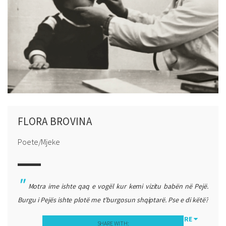
FLORA BROVINA
Poete/Mjeke
Motra ime ishte qaq e vogël kur kemi vizitu babën në Pejë.
Burgu i Pejës ishte plotë me t’burgosun shqiptarë. Pse e di këtë?
Si fëmijë, pra isha e vogël nuk shkojsha në shkollë. E di sepse
MORE
SHARE WITH: