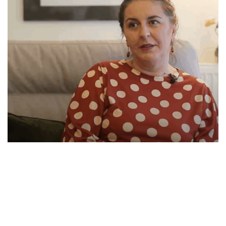
kanë pasë ushqim për fëmijët e tyre. […] Edhe e di që kemi qenë
si, domethonë ka qenë si kolonë edhe anash kanë qenë forcat
policore. Deri sa kemi mrri në atë pikë, mandej nuk na kanë leju
me shku ma tutje. [Gratë] Kanë kërku me negociu, mirëpo nuk
kanë qenë të gatshëm. Ashtu në mënyrë, me fjali urdhërore na
kanë thanë, ‘Duheni mu kthy, përndryshe nuk mujmë me
rreziku, sepse mandej mundet me ju ndodh diçka, s’mujmë me
ju mbrojtë…’