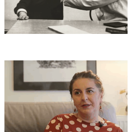
më t’vizitu sepse ka pasë frikë.