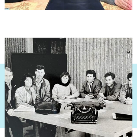
përballoj këtë.’ Isha e vendosur të thosha: ‘Do të flas vetëm me
avokatin tim. Nuk do të lejoj të më shpëtojë asnjë informacion,
as te vëllai, as te nëna, te askush. Do ta mbaj këtë plotësisht nën
kontrollin tim deri në fund.’ Kjo ishte gjëja e parë. Gjëja e dytë
ishte se doja gjithashtu ta rimerrja këtë pjesë të historisë, e cila
do të jetë përgjithmonë pjesë e historisë së babait tim. Sepse,
natyrisht, pati të tjerë që u përpoqën ta përvetësonin atë,
përvetësim politik, ose thjesht duke e pretenduar historinë e
duke thënë: ‘Ne ishim krah tij. Ne ishim atje. Ne bëmë këtë, ne
bëmë atë.’ …Për mua, gjyqi ishte një mënyrë për të zotëruar
diçka në të tashmen, sepse nuk mund ta kontrolloja atë që
bënte im atë kur isha e vogël. Edhe tani, ende e kam të vështirë
ta shpjegoj.”