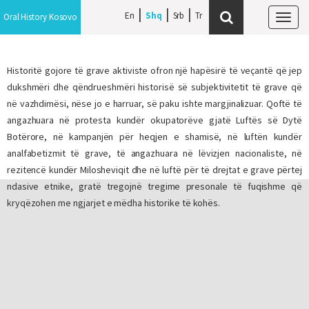
En
Shq
Srb
Oral History Kosovo
Tog
navi
Historitë gojore të grave aktiviste ofron një hapësirë të veçantë që jep
dukshmëri dhe qëndrueshmëri historisë së subjektivitetit të grave që
në vazhdimësi, nëse jo e harruar, së paku ishte margjinalizuar. Qoftë të
angazhuara në protesta kundër okupatorëve gjatë Luftës së Dytë
Botërore, në kampanjën për heqjen e shamisë, në luftën kundër
analfabetizmit të grave, të angazhuara në lëvizjen nacionaliste, në
rezitencë kundër Milosheviqit dhe në luftë për të drejtat e grave përtej
ndasive etnike, gratë tregojnë tregime presonale të fuqishme që
kryqëzohen me ngjarjet e mëdha historike të kohës.