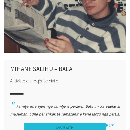
MIHANE SALIHU – BALA
Aktiviste e shoqërisë civile
Familja ime vjen nga familje e përzirer. Babi im ka vdekë si
musliman. Edhe për shkak të ramazanit e kanë largu nga partia.
Ndërsa nëna është shqiptaro-hebreje. Ne në familje jemi rritë me
MORE
SHARE WITH:
të gjitha religjionet tradicionale. Ne fëmijët shumica jemi të