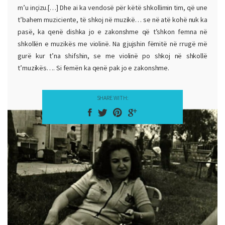
Edhe në ora tetë të mëngjesit ka ardhë nji prej Munihut, nji Misin
m’u inçizu.[…] Dhe ai ka vendosë për këtë shkollimin tim, që une
Mavraj erdhi. Me atë hypëm kerrit edhe shkum n’spital se
t’bahem muziciente, të shkoj në muzikë… se në atë kohë nuk ka
pasë, ka qenë dishka jo e zakonshme që t’shkon femna në
s’dishim mo kurgjo. Iku policia, ikën gjithë. […] ‘Kemi ardhë me
shkollën e muzikës me violinë. Na gjujshin fëmitë në rrugë më
pytë për Jusuf Gërvallën, kështu kështu’, tha. Ai meniherë tha,
gurë kur t’na shifshin, se me violinë po shkoj në shkollë
‘Ka dekë’, i tha atij, ‘ka dekë’. ‘Jo, jo’, tha, ‘kanë ardhë tre,’ tha, “dy
t’muzikës…. Si femën ka qenë pak jo e zakonshme.
kanë dekë e njoni…’ Tha, i çoi tre gishta, ‘Të tre kanë dekë’, tha
ai.
SHARE WITH: