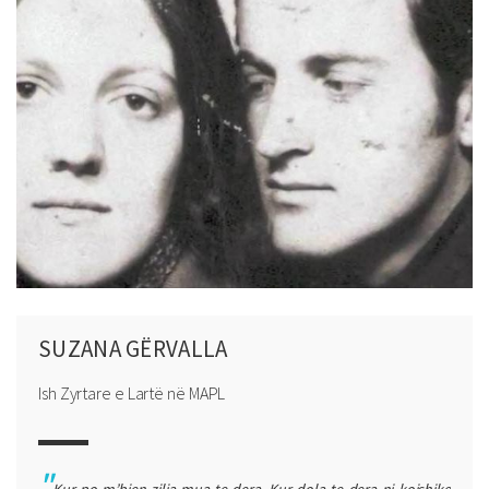
SUZANA GËRVALLA
Ish Zyrtare e Lartë në MAPL
Kur po m’bjen zilja mua te dera. Kur dola te dera ni kojshike