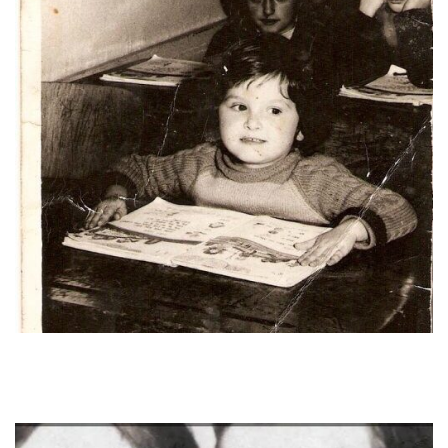
osht’…’ […] Njifarë morali ta ngritte. Kurrë nuk e harroj çfarë
ndjenje ma ka jep edhe që kanihere s’kishe nevojë mo për
sqarim tjetër, sikur, sikur e kuptojsha veç në shikim e tij, pa, pa,
nashta pa spjegu kurgjo ma tepër.
Nashta edhe u frigojsha me
pytë ma tepër, mos po ndodhë najsen edhe ma, edhe ma keq.
Po prej tij çka ka reflektu, domethonë edhe ajo pjesa që…. ‘Ja ka
vlejtë’, kështu e tha. ‘Po shumë bre babë, po ti s’ka lidhje edhe
mos me pasë qenë. Tonë e kanë ditë që je smutë’. ‘Jo’, tha, ‘une
kurrë s’kisha mujt pa qenë me ta’. E kështu. E di që secilën herë
kur bohen [përvjetoret], se nuk i du fort datat me, me i kujtu
përkujtimet për ate, për ate…. Po edhe kur shkoj, se kam qenë
edhe vet në minierë disa herë, kom qenë e kom lypë numrin e
babës atje. Numrin 618 e ka pasë. Kom shku në horizontin e
dhjetë, se thjeshtë dojsha veç me ditë.