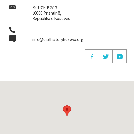
Rr. UÇK B2/13.
10000 Prishtinë,
Republika e Kosovës
info@oralhistorykosovo.org