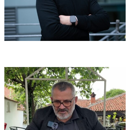
kthente të gjitha në vend, ta rregullonte gjithçka siç ishte më
parë, ishte një makth.