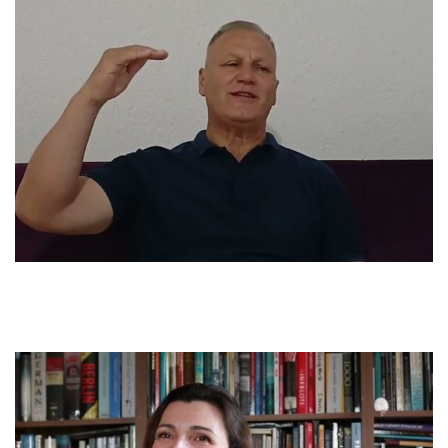
civil, ne jemi të paarmatosur, ne jemi me gra, me fëmijë, me gra
shtatëzëna, me nuse, me foshnje, pse duhet të jemi ne cak i
sulmit të forcave serbe, kur ne nuk paraqesim asnjë lloj rreziku
për askë?’U kam kundërpërgjigj, ‘Për faktin që ju duhet ta
kuptoni një fakt që serbët tradicionalisht kanë sulmuar
popullatën civile, serbët tradicionalisht kanë sulmuar njerëzit e
paarmatoshur dhe të pambrojtur, prandaj unë mendoj që është
mirë largohemi.’..mbas nja dy tre javëve, dëgjuam lajmet e
para…përmes një radiotranzitor… dhe thoshte se mbi 100
shqiptarë ishin vrarë në Krushë të Vogël.