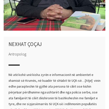
NEXHAT ÇOÇAJ
Antropolog
Në atë kohë unë kisha zyrën e informacionit në ambientet e
xhamisë së Krumës, në kuadër të shtabit të UÇK-së…[Atje] vinin
edhe paraqiteshin të gjithë ata persona të cilët ose kishin
përjetuar përdhunime nga ushtarët dhe nga policia serbe, ose
ata familjarët të cilët dëshironin të bashkoheshin me familjet e
tyre, dhe ne si pjesëmarrës të UÇK-së i ndihmonim popullatës