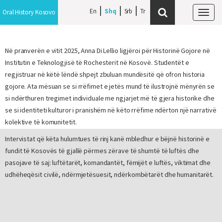
En
Shq
Srb
Oral History Kosovo
Tog
navi
Në pranverën e vitit 2025, Anna Di Lellio ligjëroi për Historinë Gojore në
Institutin e Teknologjisë të Rochesterit në Kosovë. Studentët e
regjistruar në këtë lëndë shpejt zbuluan mundësitë që ofron historia
gojore. Ata mësuan se si rrëfimet e jetës mund të ilustrojnë mënyrën se
si ndërthuren tregimet individuale me ngjarjet më të gjera historike dhe
se si identiteti kulturor i pranishëm në këto rrëfime ndërton një narrativë
kolektive të komunitetit.
Intervistat që këta hulumtues të rinj kanë mbledhur e bëjnë historinë e
fundit të Kosovës të gjallë përmes zërave të shumtë të luftës dhe
pasojave të saj: luftëtarët, komandantët, fëmijët e luftës, viktimat dhe
udhëheqësit civilë, ndërmjetësuesit, ndërkombëtarët dhe humanitarët.