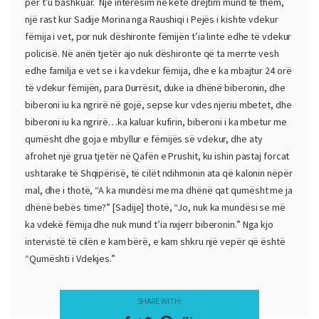
për t’u bashkuar. Një interesim në këtë drejtim mund të them,
një rast kur Sadije Morina nga Raushiqi i Pejës i kishte vdekur
fëmija i vet, por nuk dëshironte fëmijën t’ia linte edhe të vdekur
policisë. Në anën tjetër ajo nuk dëshironte që ta merrte vesh
edhe familja e vet se i ka vdekur fëmija, dhe e ka mbajtur 24 orë
të vdekur fëmijën, para Durrësit, duke ia dhënë biberonin, dhe
biberoni iu ka ngrirë në gojë, sepse kur vdes njeriu mbetet, dhe
biberoni iu ka ngrirë…ka kaluar kufirin, biberoni i ka mbetur me
qumësht dhe goja e mbyllur e fëmijës së vdekur, dhe aty
afrohet një grua tjetër në Qafën e Prushit, ku ishin pastaj forcat
ushtarake të Shqipërisë, të cilët ndihmonin ata që kalonin nëpër
mal, dhe i thotë, “A ka mundësi me ma dhënë qat qumësht me ja
dhënë bebës time?” [Sadije] thotë, “Jo, nuk ka mundësi se më
ka vdekë fëmija dhe nuk mund t’ia nxjerr biberonin.” Nga kjo
intervistë të cilën e kam bërë, e kam shkru një vepër që është
“Qumështi i Vdekjes.”
SHARE WITH: