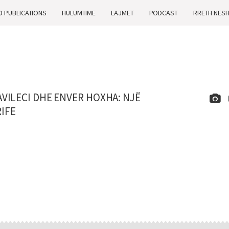
D PUBLICATIONS
HULUMTIME
LAJMET
PODCAST
RRETH NES
AVILECI DHE ENVER HOXHA: NJË
IFE