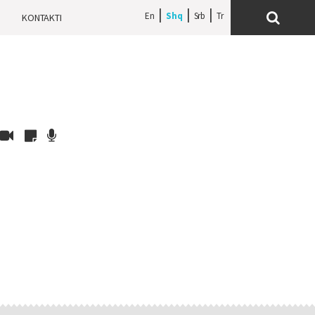
En
Shq
Srb
H
KONTAKTI