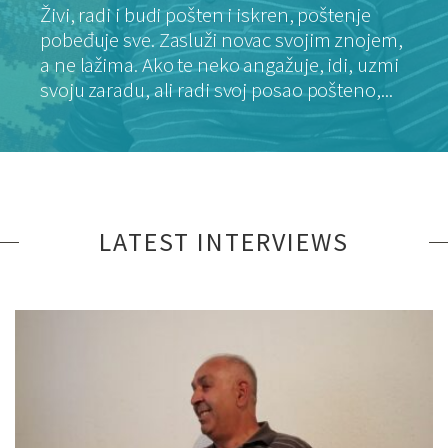
Živi, radi i budi pošten i iskren, poštenje
pobeđuje sve. Zasluži novac svojim znojem,
a ne lažima. Ako te neko angažuje, idi, uzmi
svoju zaradu, ali radi svoj posao pošteno,...
LATEST INTERVIEWS