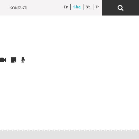
En
Shq
Srb
H
KONTAKTI