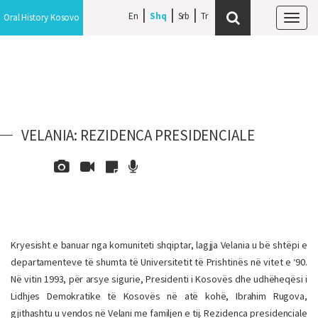
En
Shq
Srb
Oral History Kosovo
Tog
navi
VELANIA: REZIDENCA PRESIDENCIALE
Kryesisht e banuar nga komuniteti shqiptar, lagjja Velania u bë shtëpi e
departamenteve të shumta të Universitetit të Prishtinës në vitet e ‘90.
Në vitin 1993, për arsye sigurie, Presidenti i Kosovës dhe udhëheqësi i
Lidhjes Demokratike të Kosovës në atë kohë, Ibrahim Rugova,
gjithashtu u vendos në Velani me familjen e tij. Rezidenca presidenciale