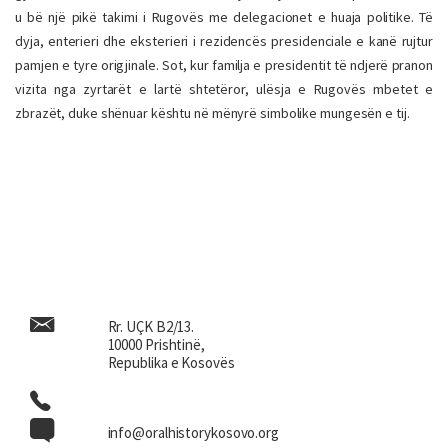
u bë një pikë takimi i Rugovës me delegacionet e huaja politike. Të
dyja, enterieri dhe eksterieri i rezidencës presidenciale e kanë rujtur
pamjen e tyre origjinale. Sot, kur familja e presidentit të ndjerë pranon
vizita nga zyrtarët e lartë shtetëror, ulësja e Rugovës mbetet e
zbrazët, duke shënuar kështu në mënyrë simbolike mungesën e tij.
Rr. UÇK B2/13.
10000 Prishtinë,
Republika e Kosovës
info@oralhistorykosovo.org