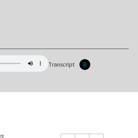
Transcript
org