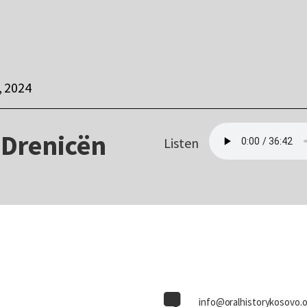
 2024
 Drenicën
Listen
info@oralhistorykosovo.