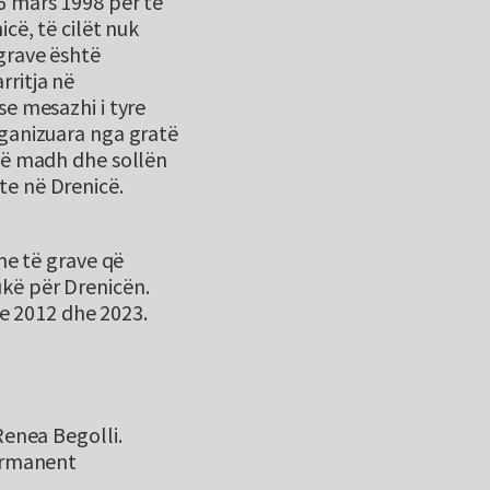
6 mars 1998 për të
cë, të cilët nuk
grave është
rritja në
se mesazhi i tyre
rganizuara nga gratë
 të madh dhe sollën
te në Drenicë.
ime të grave që
kë për Drenicën.
eve 2012 dhe 2023.
Renea Begolli.
Permanent