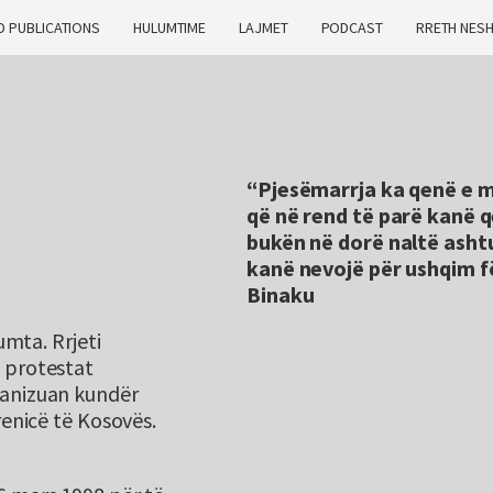
D PUBLICATIONS
HULUMTIME
LAJMET
PODCAST
RRETH NES
“Pjesëmarrja ka qenë e 
që në rend të parë kanë
bukën në dorë naltë ashtu
kanë nevojë për ushqim fëm
Binaku
umta. Rrjeti
 protestat
ganizuan kundër
renicë të Kosovës.