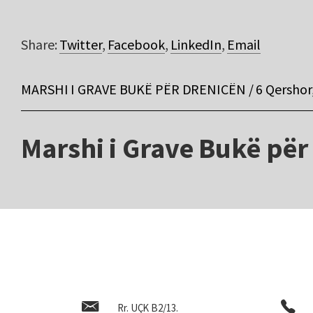
Share:
Twitter
,
Facebook
,
LinkedIn
,
Email
MARSHI I GRAVE BUKË PËR DRENICËN / 6 Qershor,
Marshi i Grave Bukë për
Rr. UÇK B2/13.