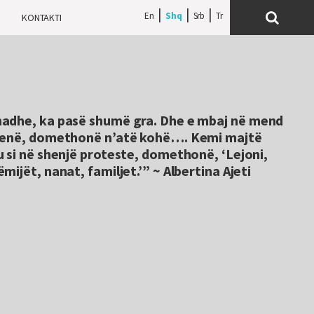
En
Shq
Srb
H
KONTAKTI
madhe, ka pasë shumë gra. Dhe e mbaj në mend
 qenë, domethonë n’atë kohë…. Kemi majtë
 si në shenjë proteste, domethonë, ‘Lejoni,
ijët, nanat, familjet.’” ~ Albertina Ajeti