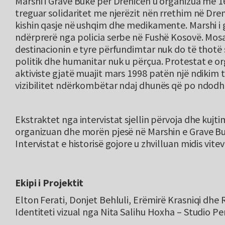
Marshi i Grave Bukë për Drenicën u organizua më 1
treguar solidaritet me njerëzit nën rrethim në Dreni
kishin qasje në ushqim dhe medikamente. Marshi i 
ndërprerë nga policia serbe në Fushë Kosovë. Mosa
destinacionin e tyre përfundimtar nuk do të thotë 
politik dhe humanitar nuk u përçua. Protestat e o
aktiviste gjatë muajit mars 1998 patën një ndikim
vizibilitet ndërkombëtar ndaj dhunës që po ndodh
Ekstraktet nga intervistat sjellin përvoja dhe kujt
organizuan dhe morën pjesë në Marshin e Grave Bu
Intervistat e historisë gojore u zhvilluan midis vit
Ekipi i Projektit
Elton Ferati, Donjet Behluli, Erëmirë Krasniqi dhe 
Identiteti vizual nga Nita Salihu Hoxha – Studio 