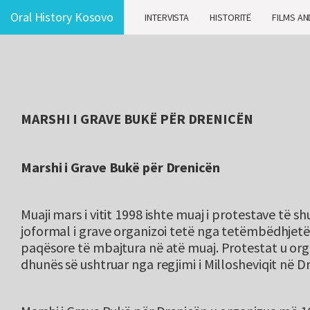
Oral History Kosovo
INTERVISTA
HISTORITË
FILMS AN
MARSHI I GRAVE BUKË PËR DRENICËN
Marshi i Grave Bukë për Drenicën
Muaji mars i vitit 1998 ishte muaj i protestave të sh
joformal i grave organizoi tetë nga tetëmbëdhjetë
paqësore të mbajtura në atë muaj. Protestat u or
dhunës së ushtruar nga regjimi i Millosheviqit në D