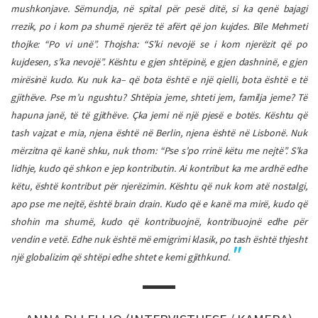
mushkonjave. Sëmundja, në spital për pesë ditë, si ka qenë bajagi
rrezik, po i kom pa shumë njerëz të afërt që jon kujdes. Bile Mehmeti
thojke: “Po vi unë”. Thojsha: “S’ki nevojë se i kom njerëzit që po
kujdesen, s’ka nevojë”. Kështu e gjen shtëpinë, e gjen dashninë, e gjen
mirësinë kudo. Ku nuk ka– që bota është e një qielli, bota është e të
gjithëve. Pse m’u ngushtu? Shtëpia jeme, shteti jem, familja jeme? Të
hapuna janë, të të gjithëve. Çka jemi në një pjesë e botës. Kështu që
tash vajzat e mia, njena është në Berlin, njena është në Lisbonë. Nuk
mërzitna që kanë shku, nuk thom: “Pse s’po rrinë këtu me nejtë”. S’ka
lidhje, kudo që shkon e jep kontributin. Ai kontribut ka me ardhë edhe
këtu, është kontribut për njerëzimin. Kështu që nuk kom atë nostalgi,
apo pse me nejtë, është
brain
drain
. Kudo që e kanë ma mirë, kudo që
shohin ma shumë, kudo që kontribuojnë, kontribuojnë edhe për
vendin e vetë. Edhe nuk është më emigrimi klasik, po tash është thjesht
një globalizim që shtëpi edhe shtet e kemi gjithkund.