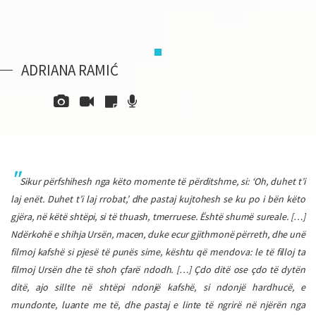
ADRIANA RAMIĆ
Sikur përfshihesh nga këto momente të përditshme, si: ‘Oh, duhet t’i
laj enët. Duhet t’i laj rrobat,’ dhe pastaj kujtohesh se ku po i bën këto
gjëra, në këtë shtëpi, si të thuash, tmerruese. Është shumë sureale. […]
Ndërkohë e shihja Ursën, macen, duke ecur gjithmonë përreth, dhe unë
filmoj kafshë si pjesë të punës sime, kështu që mendova: le të filloj ta
filmoj Ursën dhe të shoh çfarë ndodh. […] Çdo ditë ose çdo të dytën
ditë, ajo sillte në shtëpi ndonjë kafshë, si ndonjë hardhucë, e
mundonte, luante me të, dhe pastaj e linte të ngrirë në njërën nga