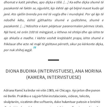
dhomat e katit përdhes, apo diçka e tillë.
[…]
Ka edhe diçka shumë të
pazakontë në faktin se, sigurisht, kjo është ajo që bëjnë macet kudo që
janë. Ato sjellin brenda pre më të vogla dhe i mundojnë. Por që kjo të
ndodhë këtu, është gjithashtu shumë e çuditshme, shumë e
pazakontë. […] Ndoshta e kam përjetuar paranormalen përmes Ursës.
Një herë, në orën 3:00 të mëngjesit, u ktheva në shtëpi dhe ajo ishte te
ajo shkalla e madhe. I kishte veshët krejtësisht prapa, ishte shumë e
frikësuar dhe ecte në majë të gishtave përreth, sikur po kërkonte diçka,
por nuk shihej asgjë.
DIONA BUDIMA (INTERVISTUESE), ANA MORINA
(KAMERA, INTERVISTUESE)
Adriana Ramić ka lindur në vitin 1989, në Chicago. Ajo jeton dhe punon
në Berlin. Praktika e saj përfshin instalacionin, videon, tekstin,
skulpturën, vizatimin dhe softuerin, duke hulumtuar patosin e brishtë