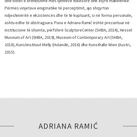
dhe botët e brendshme mes qenieve tokësore dhe atyre makinerike.
Përmes vinjetave enigmatike të perceptimit, ajo shqyrton
ndjeshmëritë e ekzistencës dhe të të kuptuarit, si në forma personale,
ashtu edhe të abstraguara. Puna e Adriana Ramić është prezantuar në
institucione të shumta, përfshirë SculptureCenter (SHBA, 2024), Hessel
Museum of Art (SHBA, 2019), Museum of Contemporary Art (SHBA,
2018), Kunstinstituut Melly (Holandë, 2016) dhe Kunsthalle Wien (Austri,
2015).
ADRIANA RAMIĆ