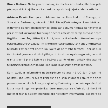
Diona Budima:
Na tregoni emrin tuaj, ku dhe kur keni lindur, dhe flisni pak
për prapavijën tuaj dhe se si keni ardhur te praktika juaj e tanishme artistike.
Adriana Ramić:
Unë quhem Adriana Ramić. Kam lindur në Chicago, në
Shtetet e Bashkuara, në vitin 1989. Në njëfarë mënyre, kam bërë art
gjithmonë, që kur kam qenë fëmijë. Është pak a shumë një nga ato historitë, si
për shembull kur merrja buzëkuqin e nënës sime dhe vizatoja bretkosa nëpër
të gjitha muret. Por, në të njëjtën kohë, kam qenë edhe shumë e rrethuar nga
bota e kompjuterëve. Babai im ishte shkencëtar kompjuterik dhe unë mësova
të përdor kompjuterët dhe të luaj lojëra që në moshë të vogël. Tani kjo nuk
është më diçka e re, e di që të gjithë jemi të rrethuar nga kompjuterët, por unë
u rrita shumë pranë këtyre dy botëve: asaj të krijimit artistik dhe asaj të
teknologjisë kompjuterike. Dhe kjo e ka ndikuar shumë praktikën time.
Kam studiuar informatikë ndërdisiplinore në arte në UC San Diego, në
Kaliforni. Pas kësaj, fillova të krijoj punë që ishin shumë të lidhura me artet
pamore, me artet e bukura, por që në njëfarë mënyre buronin nga idetë që
kisha marrë nga kompjuterika: duke menduar se çfarë do të thotë të
materializosh një sistem mendimi apo një sistem informacioni, ose çfarë do
të thotë t’i mësosh diçkaje të mendojë. Pra, fillova të punoj nga kjo prapavijë.
Që herët kam qenë mjaft e interesuar për mësimin makinerik dhe për krijimin