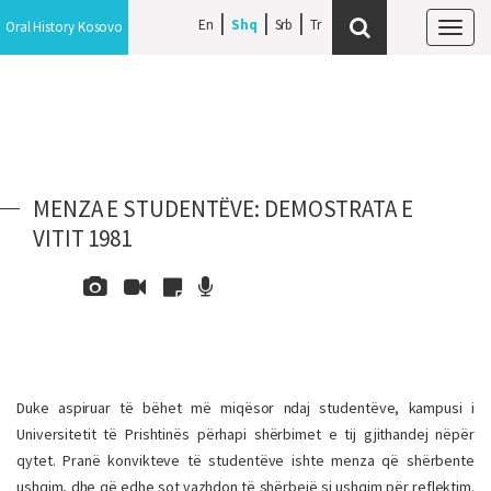
En
Shq
Srb
Oral History Kosovo
Tog
navi
MENZA E STUDENTËVE: DEMOSTRATA E
VITIT 1981
Duke aspiruar të bëhet më miqësor ndaj studentëve, kampusi i
Universitetit të Prishtinës përhapi shërbimet e tij gjithandej nëpër
qytet. Pranë konvikteve të studentëve ishte menza që shërbente
ushqim, dhe që edhe sot vazhdon të shërbejë si ushqim për reflektim.