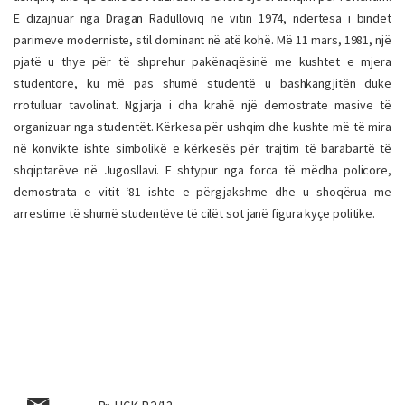
E dizajnuar nga Dragan Radulloviq në vitin 1974, ndërtesa i bindet
parimeve moderniste, stil dominant në atë kohë. Më 11 mars, 1981, një
pjatë u thye për të shprehur pakënaqësinë me kushtet e mjera
studentore, ku më pas shumë studentë u bashkangjitën duke
rrotulluar tavolinat. Ngjarja i dha krahë një demostrate masive të
organizuar nga studentët. Kërkesa për ushqim dhe kushte më të mira
në konvikte ishte simbolikë e kërkesës për trajtim të barabartë të
shqiptarëve në Jugosllavi. E shtypur nga forca të mëdha policore,
demostrata e vitit ‘81 ishte e përgjakshme dhe u shoqërua me
arrestime të shumë studentëve të cilët sot janë figura kyçe politike.