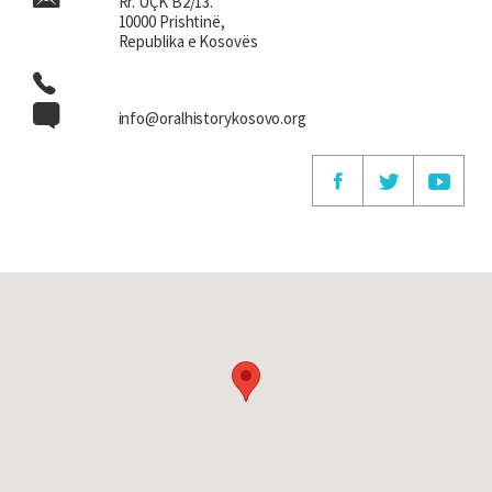
Rr. UÇK B2/13.
10000 Prishtinë,
Republika e Kosovës
info@oralhistorykosovo.org