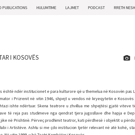
D PUBLICATIONS
HULUMTIME
LAJMET
PODCAST
RRETH NES
TAR I KOSOVËS
s është ndër institucionet e para kulturore që u themelua në Kosovën pas L
amator i Prizrenit në vitin 1946, shpejt u vendos në kryeqytetin e Kosovës
htazi isht
e ndërtuar. Skena teatrore u zhvillua me shpejtësi gjatë viteve t
atave të reja pas studimeve nga qendrat tjera jugosllave dhe hapja e Dep
ike në Prishtinë. Përveç prodhimit teatror, kati përdhesë i objektit u për
Klubi i Artistëve. Ashtu si me çdo institucion tjetër relevant në atë kohë, st
ke. Në vitin 1999, u bë Teatri Kombëtar i Kosovës.