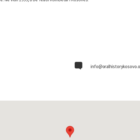
info@oralhistorykosovo.