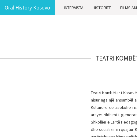
Oral History Kosovo
INTERVISTA
HISTORITË
FILMS AN
TEATRI KOMBË
Teatri Kombëtar i Kosovë
nisur nga një ansamb
ë
l 
Kulturore q
ë asokohe ris
arsye: rikthimi i gjener
Shkollën e Lartë Pedagogj
dhe socializimi i quajtur 
varësisht nga klima politi