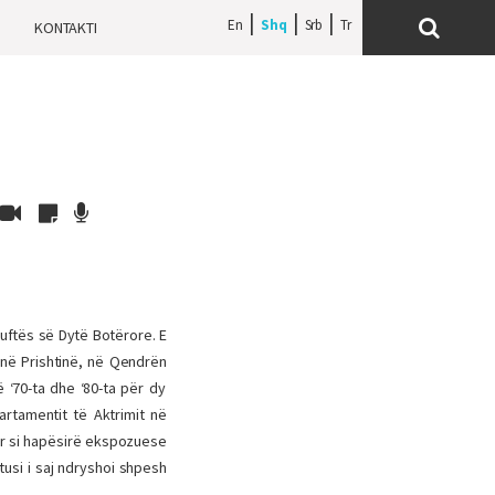
En
Shq
Srb
H
KONTAKTI
uftës së Dytë Botërore. E
 në Prishtinë, në Qendr
ën
ë ‘70-ta dhe ‘80-ta për dy
artamentit të Aktrimit në
dor si hapësirë ekspozuese
atusi i saj ndryshoi shpesh