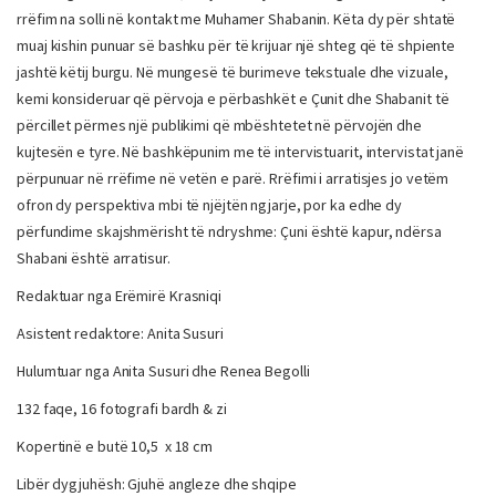
rrëfim na solli në kontakt me Muhamer Shabanin. Këta dy për shtatë
muaj kishin punuar së bashku për të krijuar një shteg që të shpiente
jashtë këtij burgu. Në mungesë të burimeve tekstuale dhe vizuale,
kemi konsideruar që përvoja e përbashkët e Çunit dhe Shabanit të
përcillet përmes një publikimi që mbështetet në përvojën dhe
kujtesën e tyre. Në bashkëpunim me të intervistuarit, intervistat janë
përpunuar në rrëfime në vetën e parë. Rrëfimi i arratisjes jo vetëm
ofron dy perspektiva mbi të njëjtën ngjarje, por ka edhe dy
përfundime skajshmërisht të ndryshme: Çuni është kapur, ndërsa
Shabani është arratisur.
Redaktuar nga Erëmirë Krasniqi
Asistent redaktore: Anita Susuri
Hulumtuar nga Anita Susuri dhe Renea Begolli
132 faqe, 16 fotografi bardh & zi
Kopertinë e butë 10,5 x 18 cm
Libër dygjuhësh: Gjuhë angleze dhe shqipe