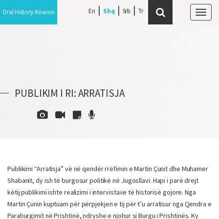
En
Shq
Srb
Oral History Kosovo
Tog
navi
PUBLIKIM I RI: ARRATISJA
Publikimi “Arratisja” vë në qendër rrëfimin e Martin Çunit dhe Muhamer
Shabanit, dy ish të burgosur politikë në Jugosllavi. Hapi i parë drejt
këtij publikimi ishte realizimi i intervistave të historisë gojore. Nga
Martin Çunin kuptuam për përpjekjen e tij për t’u arratisur nga Qendra e
Paraburgimit në Prishtinë, ndryshe e njohur si Burgu i Prishtinës. Ky