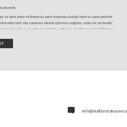
audicionet.
 po, ka qenë edhe në Bosnje ka qenë
bosanska audicija
edhe ka qenë pikërisht
ë edhe osht’ dita e parë kur aktorët vijnë me u regjistru, ashtu në, në shkollë,
tregu për vetën e vet edhe me përformu edhe me zgjedhë ni vepër. E ‘Profesor
 qenë kshtu shfaqja kshtu ma e popullarizune në Prishtinë, ku jemi shku shumë
DF
rë me analizu Dodonën si hapësirë të rezistencës e kom pa gjenialitetin e
se qysh e ka përdorë komedinë edhe humorin si formë të rezistencës. Derisa unë
mi shku se u kanë e vetmja hapësirë ku na kena mujtë me nejt bashkë. Ku ke
 235 ulëse a 175 nuk e di saktësisht, po, domethanë, ni… osht’ i njejti teatër që
a hapësinë ku ke mujtë me qenë publik në vitet e ‘90-ta edhe me pasë ndjenjën
e nifar’ ngjarje kulturore.
te. A din, Dodona ka qenë e vetmja hapësinë ku ke mujtë me u bo bashkë se
at ka qenë e kundërligjshme me ecë ma shumë se tri-katër veta n’rrugë bashkë
e apo provokim i protestave. Gjithmonë bojshim hajgare, “O’ u bo ni protestë e
gjashtë veta (qeshë). “Ku po shkojmë?” “N’protestë”. Edhe… e Dodona ka qenë e
info@oralhistorykosovo.
 interesant si sa e rëndësishme është humori edhe komedia n’qat’ far’