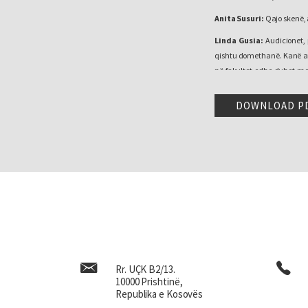
Anita Susuri:
Qajo skenë, 
Linda Gusia:
Audicionet,
qishtu domethanë. Kanë ardh
në fakultet edhe duhet me 
jom talent se jo mahi’, ka
edhe kemi qeshë shumë.
DOWNLOAD P
Shumë ma vonë kur kom mar
Faruk Begollit në mënyrën 
kom qenë shumë e re na ke
mujtë, ku e di sa kanë qenë
ka ekzistu. U kanë e vetmj
kshtu si, që po merr pjesë m
Ne kemi shku me pa koncer
n’atë kohë ka qenë… n’90-t
se ka qenë kshtu si minisj
vogël”, si u bojshim pesë-
Rr. UÇK B2/13.
10000 Prishtinë,
vetmja hapësinë.
Republika e Kosovës
Po për mu ka qenë shumë