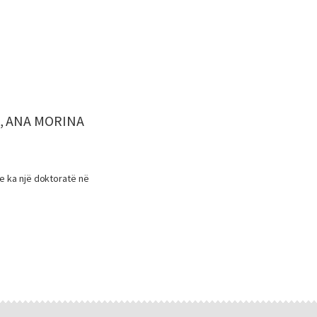
), ANA MORINA
he ka një doktoratë në