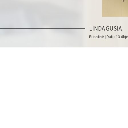
LINDA GUSIA
Prishtinë | Date: 13 dhj