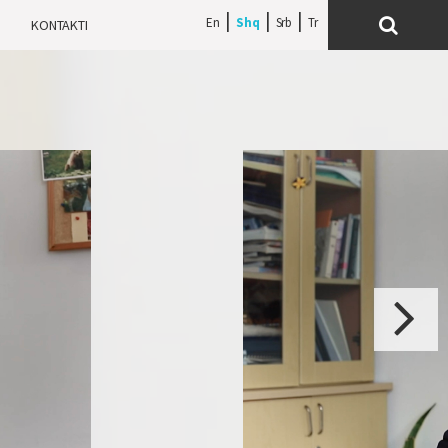
En
Shq
Srb
H
KONTAKTI