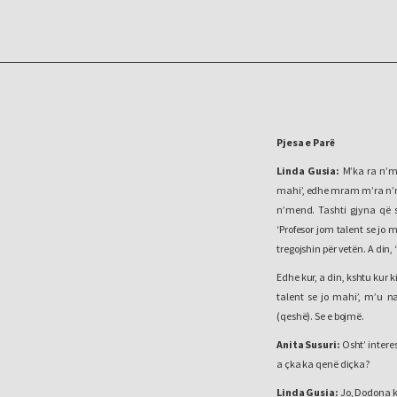
Pjesa e Parë
Linda Gusia:
M’ka ra n’me
mahi’, edhe mram m’ra n’m
n’mend. Tashti gjyna që s
‘Profesor jom talent se jo 
tregojshin për vetën. A din, 
Edhe kur, a din, kshtu kur k
talent se jo mahi’, m’u n
(qeshë). Se e bojmë.
Anita Susuri:
Osht’ intere
a çka ka qenë diçka?
Linda Gusia:
Jo, Dodona k