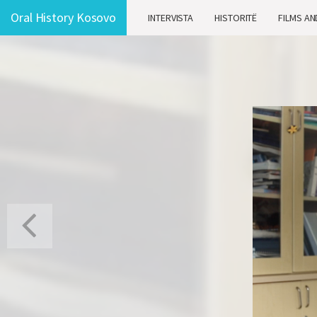
Oral History Kosovo
INTERVISTA
HISTORITË
FILMS AN