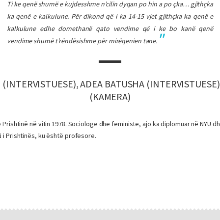
Ti ke qenë shumë e kujdesshme n’cilin dyqan po hin a po çka… gjithçka
ka qenë e kalkulune. Për dikond që i ka 14-15 vjet gjithçka ka qenë e
kalkulune edhe domethanë qato vendime që i ke bo kanë qenë
vendime shumë t’rëndësishme për mirëqenien tane.
 (INTERVISTUESE), ADEA BATUSHA (INTERVISTUESE
(KAMERA)
në Prishtinë në vitin 1978. Sociologe dhe feministe, ajo ka diplomuar në NYU d
i i Prishtinës, ku është profesore.