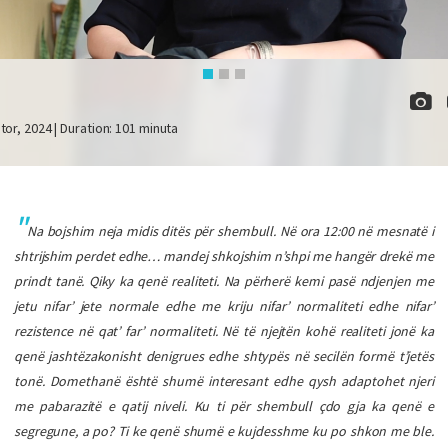
etor, 2024 | Duration: 101 minuta
Na bojshim neja midis ditës për shembull. Në ora 12:00 në mesnatë i
shtrijshim perdet edhe… mandej shkojshim n’shpi me hangër drekë me
prindt tanë. Qiky ka qenë realiteti. Na përherë kemi pasë ndjenjen me
jetu nifar’ jete normale edhe me kriju nifar’ normaliteti edhe nifar’
rezistence në qat’ far’ normaliteti. Në të njejtën kohë realiteti jonë ka
qenë jashtëzakonisht denigrues edhe shtypës në secilën formë t’jetës
tonë. Domethanë është shumë interesant edhe qysh adaptohet njeri
me pabarazitë e qatij niveli. Ku ti për shembull çdo gja ka qenë e
segregune, a po? Ti ke qenë shumë e kujdesshme ku po shkon me ble.