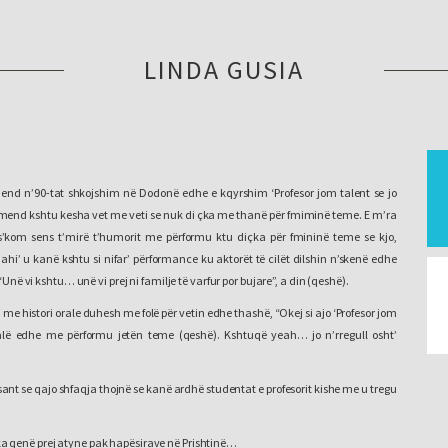
LINDA GUSIA
nd n’90-tat shkojshim në Dodonë edhe e kqyrshim ‘Profesor jom talent se jo
end kshtu kesha vet me veti se nuk di çka me thanë për fmiminë teme. E m’ra
’kom sens t’mirë t’humorit me përformu ktu diçka për fmininë teme se kjo,
mahi’ u kanë kshtu si nifar’ përformance ku aktorët të cilët dilshin n’skenë edhe
“Unë vi kshtu… unë vi prej ni familje të varfur por bujare”, a din (qeshë).
i me histori orale duhesh me folë për vetin edhe thashë, “Okej si ajo ‘Profesor jom
alë edhe me përformu jetën teme (qeshë). Kshtuqë yeah… jo n’rregull osht’
sant se qajo shfaqja thojnë se kanë ardhë studentat e profesorit kishe me u tregu
a qenë prej atyne pak hapësirave në Prishtinë…