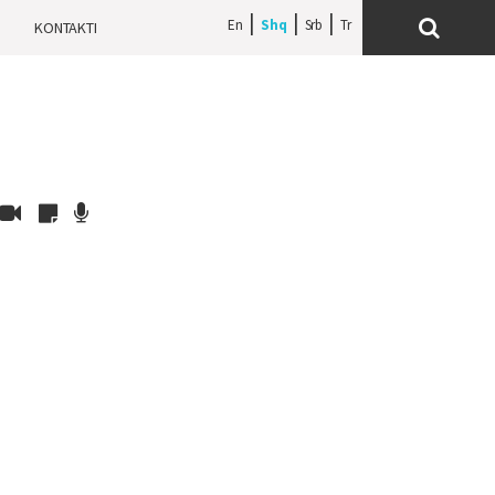
En
Shq
Srb
H
KONTAKTI