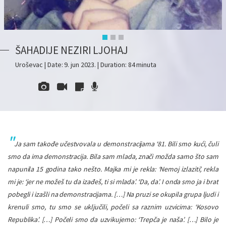
ŠAHADIJE NEZIRI LJOHAJ
Uroševac | Date: 9. jun 2023. | Duration: 84 minuta
Ja sam takođe učestvovala u demonstracijama ‘81. Bili smo kući, čuli
smo da ima demonstracija. Bila sam mlada, znači možda samo što sam
napunila 15 godina tako nešto. Majka mi je rekla: ‘Nemoj izlaziti’, rekla
mi je: ‘jer ne možeš tu da izađeš, ti si mlada’. ‘Da, da’. I onda smo ja i brat
pobegli i izašli na demonstracijama. […] Na pruzi se okupila grupa ljudi i
krenuli smo, tu smo se uključili, počeli sa raznim uzvicima: ‘Kosovo
Republika’. […] Počeli smo da uzvikujemo: ‘Trepča je naša’. […] Bilo je