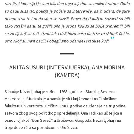
raznih aklamacija i ja sam bila deo toga zajedno sa mojim bratom. Onda
su bacili suzavac, policija je počela da interveniše, da ih udara, da gura
demonstrante i onda smo se razišli. Pravo da ti kažem suzavci su bili
tako strašni da su te gušili. Bilo je osoba koji su se bolje pripremili, bili
su zreliji koji su reli: ‘Uzmi luk i drži blizu nosa da ti se to skloni’. Dakle,
otrov koji su nam bacili. Pobegli smo odande i vratili se kući.
ANITA SUSURI (INTERVJUERKA), ANA MORINA
(KAMERA)
Šahadije Neziri Ljohaj je rođena 1965. godine u Skoplju, Severna
Makedonija. Studirala je albanski jezik i književnost na Filološkom
fakultetu Univerziteta u Prištini. 1983. godine osuđena je na tri godine
zatvora zbog svog političkog opredeljenja. Ona radi kao učiteljica u
osnovnoj školi “Đon Sereči” u Uroševcu. Gospođa. Neziri Ljohaj ima
troje dece i živi sa porodicom u Uroševcu.