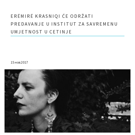
ERËMIRË KRASNIQI ĆE ODRŽATI
PREDAVANJE U INSTITUT ZA SAVREMENU
UMJETNOST U CETINJE
15 нов 2017