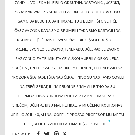
ZANIMLJIVO JE DA NIJE BILO ODSUTNIH. NASTAVNICI, UČENICI,
SADA NARAVNO ZA MENE ALI I ZA DRUGE, BILO JE DOVOLJNO
SAMO DA BUDU TU. DA IH IMAMO TU U BLIZINI. ŠTO SE TIČE
ČASOVA ONDA KADA SMO SE SMIRILI TADA SMO NASTAVILI DA
RADIMO.
[…] DAKLE, SVI SU ĐACI BILI U ŠKOLI. DOŠLO JE
VREME, ZVONILO JE ZVONO, IZNENAĐUJUĆE, KAD JE ZVONO
ZAZVONILO ZA TRI MINUTA CELA ŠKOLA JE BILA OPKOLJENA.
SREĆOM, TRUDILI SMO SE DA BUDEMO HLADNI, GLEDALI SMO SA
PROZORA ŠTA RADE I ŠTA NAS ČEKA. I PRVO SU NAS TAMO ODVELI
NA TREĆI SPRAT, ILI NA DRUGI NE ZNAM ALI BITNO DA SU
FORMIRALI DVA KORDONA POLICAJACA NA TOM SPRATU.
SREĆOM, UČENIKE NISU MALTRETIRALI. A MI UČENICI KOLIKO NAS
JE BILO 30 ILI 40, ALI NAJGORE JE PROŠAO PROFESOR MUHAREM
PECI, KOJI JE ZADOBIO VEOMA TEŠKE POVREDE.
SHARE WITH: