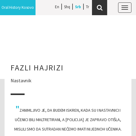
En
Shq
Srb
Oral History Kosovo
Tog
navi
FAZLI HAJRIZI
Nastavnik
ZANIMLJIVO JE, DA BUDEM ISKREN, KADA SU I NASTAVNICI I
UČENICI BILI MALTRETIRANI, A [POLICIJA] JE ZAPRAVO OTIŠLA,
MISLILI SMO DA SUTRADAN NEĆEMO IMATI NIJEDNOH UČENIKA.