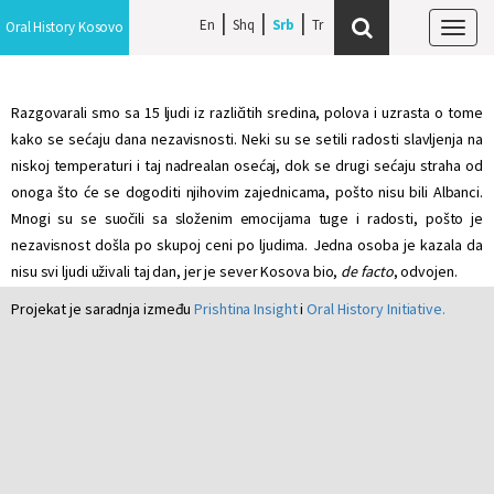
En
Shq
Srb
Oral History Kosovo
Tog
navi
Razgovarali smo sa 15 ljudi iz različitih sredina, polova i uzrasta o tome
kako se sećaju dana nezavisnosti. Neki su se setili radosti slavljenja na
niskoj temperaturi i taj nadrealan osećaj, dok se drugi sećaju straha od
onoga što će se dogoditi njihovim zajednicama, pošto nisu bili Albanci.
Mnogi su se suočili sa složenim emocijama tuge i radosti, pošto je
nezavisnost došla po skupoj ceni po ljudima. Jedna osoba je kazala da
nisu svi ljudi uživali taj dan, jer je sever Kosova bio,
de facto
, odvojen.
Projekat je saradnja između
Prishtina Insight
i
Oral History Initiative.