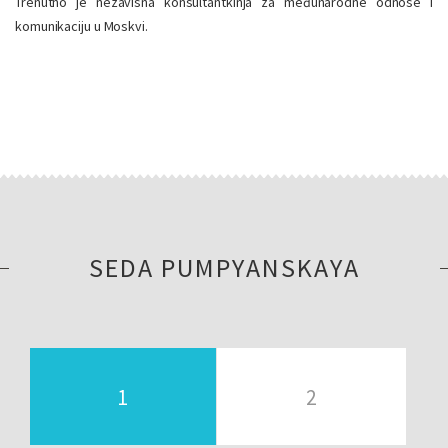
Trenutno je nezavisna konsultantkinja za međunarodne odnose i
komunikaciju u Moskvi.
SEDA PUMPYANSKAYA
1
2