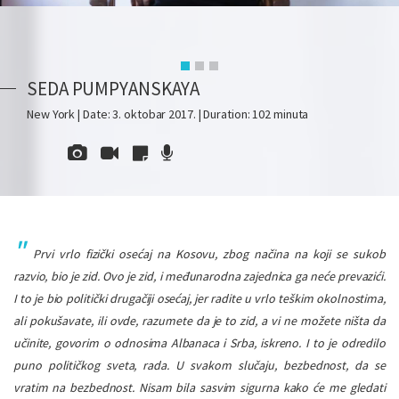
SEDA PUMPYANSKAYA
New York | Date: 3. oktobar 2017. | Duration: 102 minuta
Prvi vrlo fizički osećaj na Kosovu, zbog načina na koji se sukob
razvio, bio je zid. Ovo je zid, i međunarodna zajednica ga neće prevazići.
I to je bio politički drugačiji osećaj, jer radite u vrlo teškim okolnostima,
ali pokušavate, ili ovde, razumete da je to zid, a vi ne možete ništa da
učinite, govorim o odnosima Albanaca i Srba, iskreno. I to je odredilo
puno političkog sveta, rada. U svakom slučaju, bezbednost, da se
vratim na bezbednost. Nisam bila sasvim sigurna kako će me gledati