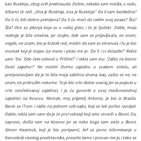
kao Ruskinju, zbog svih predrasuda. Dobro, nekako sam mislila, u redu,
Albanci će reći: „Ona je Ruskinja, ona je Ruskinja.“ Da li sam bezbedna?
Da li ću biti dobro primljena? Da li ću moći da radim svoj posao? Šta?
Šta? Ovo su pitanja koja su u vašoj glavi, i to je ljudski.
Dakle, moja
reakcija je bila smešna, jer stojim, dok sam se prijavljivala, ne znam,
negde, ne znam, bio je kratak red, mislim da sam se okrenula i tu je bio
momak koji je stajao iza mene i pitao me je: ’Da li i vi dolazite?’ Rekla
sam: ’Da’. ’Gde ćete odsesti u Prištini?’ I rekla sam mu: ‘Zašto ne bismo
živeli zajedno?’ Ne mislim živimo zajedno u svakom smislu, ali
pretpostavljam da je to bila moja zaštitna strana, kao, zašto se ne, ne
znam, ne pridružim nekome. To je bio vrlo dobar osećaj, jer se pojavio u
vrlo neočekivanoj zajednici, i ja ću govoriti o ovoj međunarodnoj
zajednici na Kosovu. Momak, moj prijatelj Antonio, je bio iz Brazila.
Bavio se IT-om i radio na jednom veb-sajtu, koji se tek počeo razvijati.
Dakle, rekla sam vam da je to prvi vebsajt koji smo stvorili u Bosni. Da,
zapravo, došla sam na Kosovo jer se neko koga sam srela u Bosni,
Simon Haselock, koji je bio portparol, šef za javno informisanje u
Kancelariji visokog predstavnika, preselio tamo i pozvao me je, i tako se