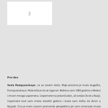
3
Prvi deo
Seda Pumpyanskaya:
Ja se zovem Seda. Moje prezime je malo dugačko,
Pumpyanskaya. Malo teže je da se izgovori. Rođena sam 1965 godine u Moskvi
i imam mnogo uspomena. Uspomene na jedančudan, ali srećan život u Rusiji.
Uspomene kad sam imala desetih godina i kada sam došla da živim u
Njujork. Ovo je meni sasvim promenila perspektivu jer sam iznenada imala