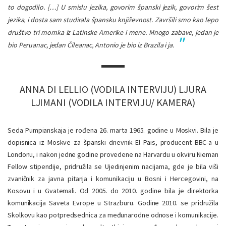
to dogodilo. […] U smislu jezika, govorim španski jezik, govorim šest
jezika, i dosta sam studirala špansku književnost. Završili smo kao lepo
društvo tri momka iz Latinske Amerike i mene. Mnogo zabave, jedan je
bio Peruanac, jedan Čileanac, Antonio je bio iz Brazila i ja.
ANNA DI LELLIO (VODILA INTERVIJU) LJURA
LJIMANI (VODILA INTERVIJU/ KAMERA)
Seda Pumpianskaja je rođena 26. marta 1965. godine u Moskvi. Bila je
dopisnica iz Moskve za španski dnevnik El Pais, producent BBC-a u
Londonu, i nakon jedne godine provedene na Harvardu u okviru Nieman
Fellow stipendije, pridružila se Ujedinjenim nacijama, gde je bila viši
zvaničnik za javna pitanja i komunikaciju u Bosni i Hercegovini, na
Kosovu i u Gvatemali. Od 2005. do 2010. godine bila je direktorka
komunikacija Saveta Evrope u Strazburu. Godine 2010. se pridružila
Skolkovu kao potpredsednica za međunarodne odnose i komunikacije.