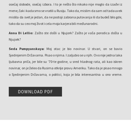
osećaj slobode, osećaj izbora. I to je nešto što nikako nije moglo da izađe iz
mene, čak i kada smo se vratili u Rusiju. Tako da, mislim da sam od tada uvek
mislila da svet je jedan, da ne postoji zabrana putovanja ili da budeš bilo gde,
tako da su ceo moj život i cela moja karjera bili međunarodni.
Anna Di Lellio:
Zašto ste došli u Njujork? Zašto je vaša porodica došla u
Njujork?
Seda Pumpyanskaya:
Moj otac je bio novinar. U stvari, on se bavio
Sjedinjenim Državama. Pisao o njima. I zaljubio se u njih. Ovo nije jedna laka
ljubavna priča, jer bile su ’70-te godine, u sred hladnog rata, ali kao iskren
novinar, on je želeo da Rusima otkrije pravu Ameriku. Tako da je pisao mnogo
o Sjedinjenim Državama, o politici, koja je bila interesantna u ono vreme.
Stvari kao Votergejt ili Crni Panteri [Black Panthers], ili šta god, književnost. I to
je bilo kao osveženje ili štagod, jer su Rusi slušali strašne stvari o
DOWNLOAD PDF
Amerikancima i on je želeo da otvori te stranice.
Anna Di Lellio:
Budite slobodni da govorite što više. Nemojte… ovo nije prosto
jedna…
Seda Pumpyanskaya:
Da, jer…
Anna Di Lellio:
… pitanje -odgovor…