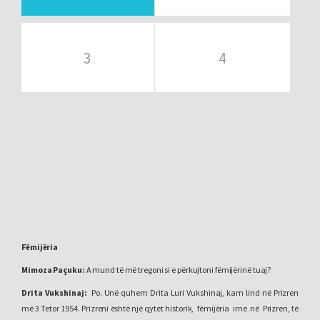
3
4
Fëmijëria
Mimoza Paçuku
:
A mund të më tregoni si e përkujtoni fëmijërinë tuaj?
Drita Vukshinaj
:
Po. Unë quhem Drita Luri Vukshinaj, kam lind në Prizren
më 3 Tetor 1954. Prizreni është një qytet historik, fëmijëria ime në Prizren, të