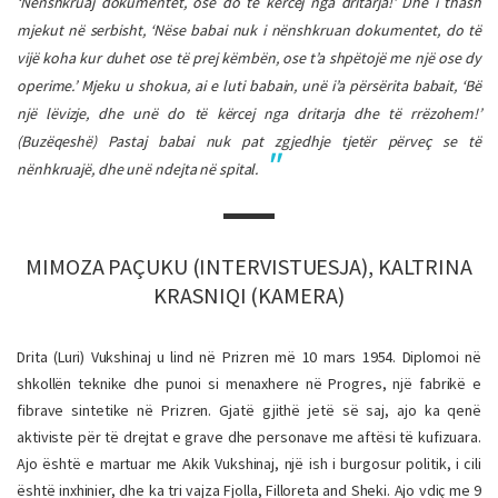
‘Nënshkruaj dokumentet, ose do të kërcej nga dritarja!’ Dhe i thash
mjekut në serbisht, ‘Nëse babai nuk i nënshkruan dokumentet, do të
vijë koha kur duhet ose të prej këmbën, ose t’a shpëtojë me një ose dy
operime.’ Mjeku u shokua, ai e luti babain, unë i’a përsërita babait, ‘Bë
një lëvizje, dhe unë do të kërcej nga dritarja dhe të rrëzohem!’
(Buzëqeshë) Pastaj babai nuk pat zgjedhje tjetër përveç se të
nënhkruajë, dhe unë ndejta në spital.
MIMOZA PAÇUKU (INTERVISTUESJA), KALTRINA
KRASNIQI (KAMERA)
Drita (Luri) Vukshinaj u lind në Prizren më 10 mars 1954. Diplomoi në
shkollën teknike dhe punoi si menaxhere në Progres, një fabrikë e
fibrave sintetike në Prizren. Gjatë gjithë jetë së saj, ajo ka qenë
aktiviste për të drejtat e grave dhe personave me aftësi të kufizuara.
Ajo është e martuar me Akik Vukshinaj, një ish i burgosur politik, i cili
është inxhinier, dhe ka tri vajza Fjolla, Filloreta and Sheki. Ajo vdiç me 9