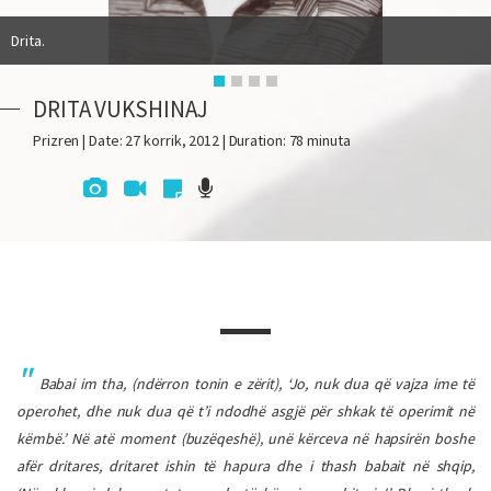
Drita.
DRITA VUKSHINAJ
Prizren | Date: 27 korrik, 2012 | Duration: 78 minuta
Babai im tha, (ndërron tonin e zërit), ‘Jo, nuk dua që vajza ime të
operohet, dhe nuk dua që t’i ndodhë asgjë për shkak të operimit në
këmbë.’ Në atë moment (buzëqeshë), unë kërceva në hapsirën boshe
afër dritares, dritaret ishin të hapura dhe i thash babait në shqip,