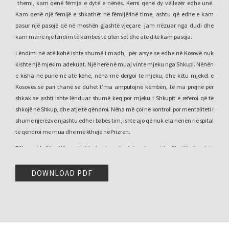
themi, kam qenë fëmija e dytë e nënës. Kemi qenë dy vëllezër edhe unë.
Kam qenë një fëmijë e shkathët në fëmijërinë time, ashtu që edhe e kam
pasur një pasojë që në moshën gjashtë vjeçare jam rrëzuar nga dudi dhe
kam marrë një lëndim të këmbës të cilën sot dhe atë ditë kam pasoja.
Lëndimi në atë kohë ishte shumë i madh, për arsye se edhe në Kosovë nuk
kishte një mjekim adekuat. Një herë në muaj vinte mjeku nga Shkupi. Nënën
e kisha në punë në atë kohë, nëna më dergoi te mjeku, dhe këtu mjekët e
Kosovës së pari thanë se duhet t’ma amputojnë këmbën, të ma prejnë për
shkak se ashti ishte lënduar shumë keq por mjeku i Shkupit e referoi që të
shkojë në Shkup, dhe atje të qëndroi. Nëna më çoi në kontroll por mentaliteti i
shumë njerëzve njashtu edhe i babës tim, ishte ajo që nuk e la nënën në spital
të qëndroi me mua dhe më kthejë në Prizren.
Fillova shkollën. Nëna u kujdeske shumë ndaj meje por isha fëmijë që nuk ju
largojsha shoqërisë ndoshta ajo se edhe shoqëria më pranojke sepse nuk u
tërheqësha, por isha në mesin e tyre gjithnjë. Nëna më vdiq, isha dhjetë vjeç e
DOWNLOAD PDF
gjysmë, ku për neve u kujdes gjyshja, nëna e nënës, sepse babën e kisha nga
rrethi i Tetovës
[1]
nuk kishte të afërm këtu, ashtu që mbetëm nën kujdesin e
gjyshës. Këto ishin disa momente që nuk i harroj kurrë në fëmijërinë time,
këmba vinte tu u dëmtu çdo vit.