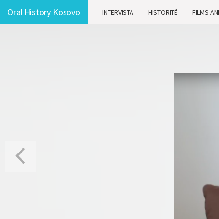
Oral History Kosovo
INTERVISTA
HISTORITË
FILMS AN