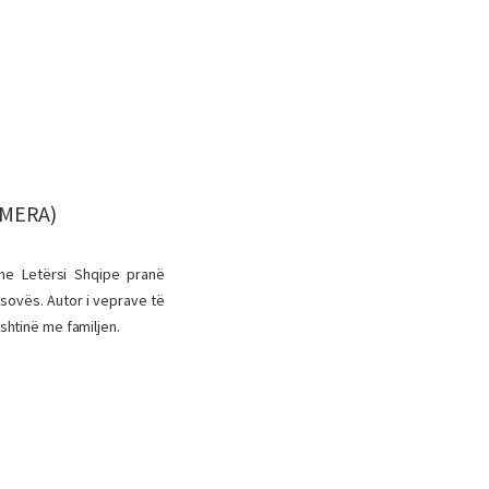
AMERA)
he Letërsi Shqipe pranë
Kosovës. Autor i veprave të
ishtinë me familjen.