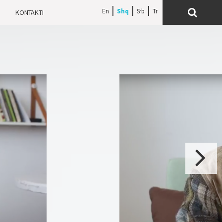
En
Shq
Srb
H
KONTAKTI