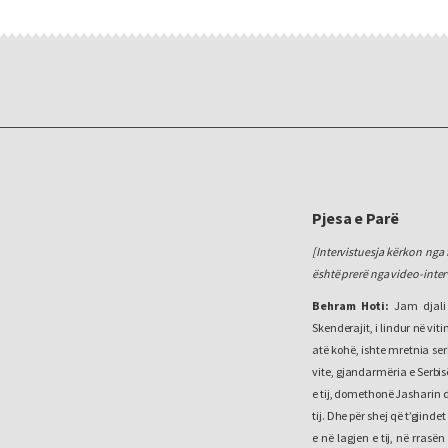
Pjesa e Parë
[Intervistuesja kërkon nga f
është prerë nga video-inter
Behram Hoti:
Jam djali 
Skenderajit, i lindur në vit
atë kohë, ishte mretnia se
vite, gjandarmëria e Serbis
e tij, domethonë Jasharin d
tij. Dhe për shej që t’gjin
e në lagjen e tij, në rras