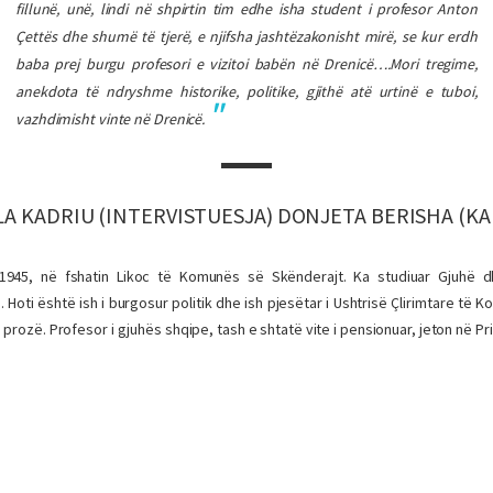
fillunë, unë, lindi në shpirtin tim edhe isha student i profesor Anton
Çettës dhe shumë të tjerë, e njifsha jashtëzakonisht mirë, se kur erdh
baba prej burgu profesori e vizitoi babën në Drenicë….Mori tregime,
anekdota të ndryshme historike, politike, gjithë atë urtinë e tuboi,
vazhdimisht vinte në Drenicë.
A KADRIU (INTERVISTUESJA) DONJETA BERISHA (K
1945, në fshatin Likoc të Komunës së Skënderajt. Ka studiuar Gjuhë d
s. Hoti është ish i burgosur politik dhe ish pjesëtar i Ushtrisë Çlirimtare të 
 prozë. Profesor i gjuhës shqipe, tash e shtatë vite i pensionuar, jeton në Pr