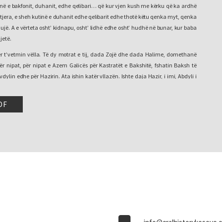
tinë e bakfonit, duhanit, edhe qelibari… që kur vjen kush me kërku që ka ardhë
 të tjera, e sheh kutinë e duhanit edhe qelibarit edhe thotë këtu qenka myt, qenka
ujë. A e vërteta osht’ kidnapu, osht’ lidhë edhe osht’ hudhë në bunar, kur baba
jetë.
për t’vetmin vëlla. Të dy motrat e tij, dada Zojë dhe dada Halime, domethanë
r nipat, për nipat e Azem Galicës për Kastratët e Bakshitë, fshatin Baksh të
vdylin edhe për Hazirin. Ata ishin katër vllazën. Ishte daja Hazir, i imi, Abdyli i
nani i katërti. I katërti vëlla Sinani, i pamartuar, në vitin 1945 masakrohet në
ë Zi.
DF
i në tetë mijë shqiptar nga t’gjitha trojet e Kosovës, që eshalonet [kolonë] e tyne i
që ta njekun okupatorin, fashizmin, gjermonët, e të tjera, e ta shlirojnë
këtë Trieshtën e të tjera, të tjera, se po rrezikohet nga Italia, nga Gjermania. A
 Tivarit ishte zbrazja e Kosovës nga shqiptarët dhe si hakmarrje e Brigadës të
kroatisht quhet Bokenska Brigada, e udhëhequr nën komandën e Zyfer Musiqit
neralit, kur fillon luftën kundër Shaban Polluzhës në Drenicë. Aty dy brigada
alazeze zhduken në luftën e Drenicës në mujin janar dhe fror [shkurt] të vitit
shka e fundit e Luftës së Dytë Botnore nga Moska, nga Rusia e në Pariz [Paris],
ndër komunizmit, luftën kombtare shiptare për t’i bashkuar të gjitha trojet
otit, e jo as Shqiprisë t’madhe as Shqiprisë t’vogël, se o vetëm ni Shqipri, ajo o