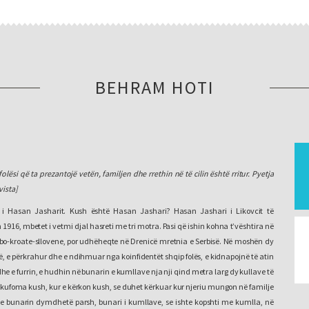
BEHRAM HOTI
olësi që ta prezantojë vetën, familjen dhe rrethin në të cilin është rritur. Pyetja
vista]
i Hasan Jasharit. Kush është Hasan Jashari? Hasan Jashari i Likovcit të
in 1916, mbetet i vetmi djal hasreti me tri motra. Pasi që ishin kohna t’vështira në
rbo-kroate-sllovene, por udhëheqte në Drenicë mretnia e Serbisë. Në moshën dy
ë, e përkrahur dhe e ndihmuar nga koinfidentët shqip folës, e kidnapojnë të atin
he e furrin, e hudhin në bunarin e kumllave nja nji qind metra larg dy kullave të
det kufoma kush, kur e kërkon kush, se duhet kërkuar kur njeriu mungon në familje
ën e bunarin dymdhetë parsh, bunari i kumllave, se ishte kopshti me kumlla, në