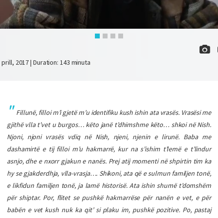
 prill, 2017 | Duration: 143 minuta
Fillunë, filloi m’i gjetë m’u identifiku kush ishin ata vrasës. Vrasësi me
gjithë vlla t’vet u burgos… këto janë t’dhimshme këto… shkoi në Nish.
Njoni, njoni vrasës vdiq në Nish, njeni, njenin e lirunë. Baba me
dashamirtë e tij filloi m’u hakmarrë, kur na s’ishim t’lemë e t’lindur
asnjo, dhe e nxorr gjakun e nanës. Prej atij momenti në shpirtin tim ka
hy se gjakderdhja, vlla-vrasja…. Shikoni, ata që e sulmun familjen tonë,
e likfidun familjen tonë, ja lamë historisë. Ata ishin shumë t’domshëm
për shiptar. Por, flitet se pushkë hakmarrëse për nanën e vet, e për
babën e vet kush nuk ka qit’ si plaku im, pushkë pozitive. Po, pastaj