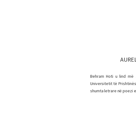
AUREL
Behram Hoti u lind më 
Universitetit të Prishtinë
shumta letrare në poezi e