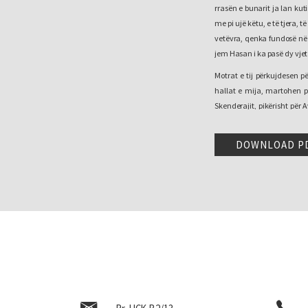
rrasën e bunarit ja lan ku
me pi ujë këtu, e të tjera,
vetëvra, qenka fundosë në 
jem Hasan i ka pasë dy vjet 
Motrat e tij përkujdesen 
hallat e mija, martohen pë
Skenderajit, pikërisht për A
dyti, Halili i treti dhe Si
masakrën e Tivarit në Mal t
DOWNLOAD P
Me mija, afër katër mijë der
çojnë në Tivar gjoja se, 
Dubrovnikun, e ta shlirojnë 
qëllimi kryesor i masakrës
Bokës të Kotorrit, serbo-
edhe Petar Brajeviqit, gje
çetniko-partizane, serbo-m
1945. Kur kishte pushuar pu
Drenica e dhezë luftën ku
natyrale të Shqipërisë të Z