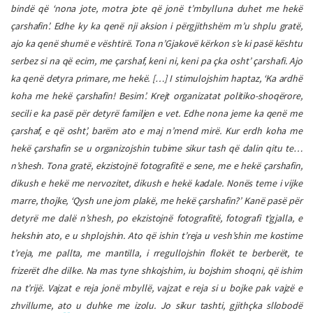
bindë që ‘nona jote, motra jote që jonë t’mbylluna duhet me hekë
çarshafin’. Edhe ky ka qenë nji aksion i përgjithshëm m’u shplu gratë,
ajo ka qenë shumë e vështirë. Tona n’Gjakovë kërkon s’e ki pasë kështu
serbez si na që ecim, me çarshaf, keni ni, keni pa çka osht’ çarshafi. Ajo
ka qenë detyra primare, me hekë.
[…]
I stimulojshim haptaz, ‘Ka ardhë
koha me hekë çarshafin! Besim’. Krejt organizatat politiko-shoqërore,
secili e ka pasë për detyrë familjen e vet. Edhe nona jeme ka qenë me
çarshaf, e që osht’, barëm ato e maj n’mend mirë. Kur erdh koha me
hekë çarshafin se u organizojshin tubime sikur tash që dalin qitu te…
n’shesh. Tona gratë, ekzistojnë fotografitë e sene, me e hekë çarshafin,
dikush e hekë me nervozitet, dikush e hekë kadale. Nonës teme i vijke
marre, thojke, ‘Qysh une jom plakë, me hekë çarshafin?’ Kanë pasë për
detyrë me dalë n’shesh, po ekzistojnë fotografitë, fotografi t’gjalla, e
hekshin ato, e u shplojshin. Ato që ishin t’reja u vesh’shin me kostime
t’reja, me pallta, me mantilla, i rregullojshin flokët te berberët, te
frizerët dhe dilke. Na mas tyne shkojshim, iu bojshim shoqni, që ishim
na t’rijë. Vajzat e reja jonë mbyllë, vajzat e reja si u bojke pak vajzë e
zhvillume, ato u duhke me izolu. Jo sikur tashti, gjithçka sllobodë