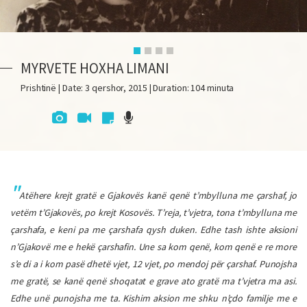
MYRVETE HOXHA LIMANI
Prishtinë | Date: 3 qershor, 2015 | Duration: 104 minuta
Atëhere krejt gratë e Gjakovës kanë qenë t’mbylluna me çarshaf, jo
vetëm t’Gjakovës, po krejt Kosovës. T’reja, t’vjetra, tona t’mbylluna me
çarshafa, e keni pa me çarshafa qysh duken. Edhe tash ishte aksioni
n’Gjakovë me e hekë çarshafin. Une sa kom qenë, kom qenë e re more
s’e di a i kom pasë dhetë vjet, 12 vjet, po mendoj për çarshaf. Punojsha
me gratë, se kanë qenë shoqatat e grave ato gratë ma t’vjetra ma asi.
Edhe unë punojsha me ta. Kishim aksion me shku n’çdo familje me e