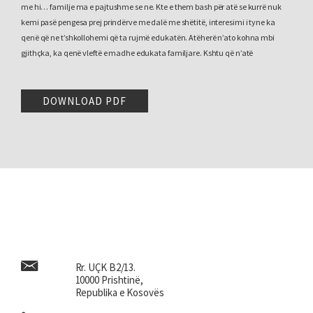
me hi… familje ma e pajtushme se ne. Kte e them bash për atë se kurrë nuk
kemi pasë pengesa prej prindërve me dalë me shëtitë, interesimi i tyne ka
qenë që ne t’shkollohemi që ta rujmë edukatën. Atëherë n’ato kohna mbi
gjithçka, ka qenë vleftë e madhe edukata familjare. Kshtu që n’atë
pikëpamje, krejt popullata e Gjakovës mundet me folë dhe me ditë familjen
tonë, shpija e Halim Hoxhës.
DOWNLOAD PDF
E në t’vërtetë unë kom pasë edhe gjyshin edhe babën, n’kohën e Turqisë gjyshi
ka kry shkollat ma t’nalta turke. E dini që këto vende kanë qenë t’okupume
pesë qind vjet, prandaj gjyshi jonë ka qenë shumë i nderumë dhe i afirmumë
edhe ka qenë drejtor i medresës t’shkollës t’naltë… si me thanë fetare, e
n’Gjakovë i përmendin. Krejt… në t’vërtetë gjyshin nuk e njoh se s’kemi pasë
atëhere fotografi nuk ka pasë. Por, ka metë në historinë e gjyshit tem krejt
tregimi, veçanërisht për ne që s’e kemi pasë ashtu. Kur ka vdekë ai, i osht’
pëcjellje e posaçme n’Gjakovë për arsye se ai ka qenë kryetar i fesë t’Gjakovës,
i shkollum’, i arsimum’ n’kohën e Turqisë n’shkollat ma t’nalta edhe drejtor i
medresës.
Rr. UÇK B2/13.
Mund t’ju them edhe kte, e vetmja gja që ne… m’kujtohet mu si fmi, kemi
10000 Prishtinë,
pasë n’shpi raftat. Ajo shpija jonë ka qenë nji shpi e stilit turk. Ato shpija turke
Republika e Kosovës
n’formë t’shpisë tonë që kemi pasë te baba n’Gjakovë, i kom pa n’Stamboll kur
kom shku’ ma vonë. Domethonë, ka qenë e qasaj kohe. Edhe krejt raftat kanë