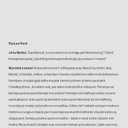
Pjesa e Parë
Jeta Rexha
: Zoja Myrvet’, a mundeni me na tregu për fëmininë tuj’? Çfarë
fminije keni pasë, çfarë fmije keni qenë dhe krejt çka mbani n’mend?
Myrvete Limani
: Natyrisht mund t’ia filloj prej asej. Mund t’ju thom’ prej
fillimit, si familje, si fëmi, si familje n’tanësi ndaj fëmive edhe marrëdhanieve
familjare, me plot gojë edhe me plot zemër ju them qi kemi pasë jetë
t’shkëlqyshme. Jo vetëm unë, por edhe motrat edhe vëllaznit. Për arsye se
familja jonë ka qenë familje me antarë t’familjes të mëdhaja ashtu si kanë
qenë përpara. Kom pasë dy prindërit, kom pasë vëllazënit dy të mëdhenj,
mandej nji motër, natyrisht ma e madhja. Edhe, në t’vërtetë unë jam motra e
tretë ma e vogla e shpisë, por mas meje kanë ardhë edhe dy vllazën kshtu qi
shpija jonë, familja jonë ka qenë e madhe – babë e nonë, katër vllazën e tri
motra. Me ju thonë t’drejtën nuk ma merr menja qi ka ekzistu‘, tash nuk muj