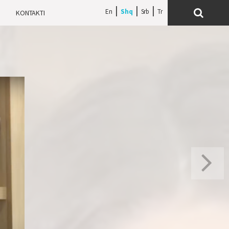
En
Shq
Srb
H
KONTAKTI