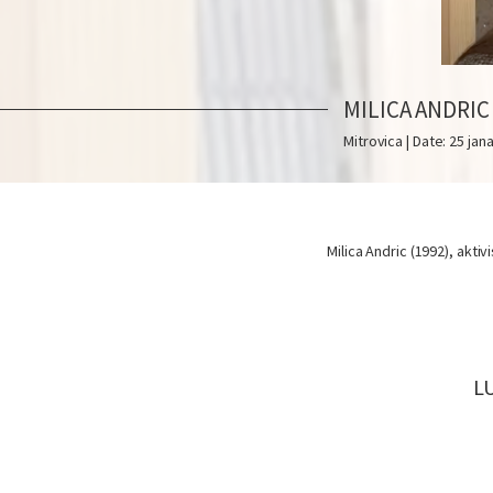
MILICA ANDRIC
Mitrovica | Date: 25 jan
Milica Andric (1992), akti
L