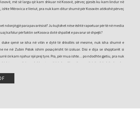
Kosovë, më së largu që kam shkuar në Kosovë, përveç pjesës ku kam lindur në
t, ishte Mitrovica e Veriut, pra nuk kam ditur shumë për Kosovën atëkohë përveç
het ndonjë gjë para pavarësisë? Ju kujtohet nëse është raportuar për të në media
uaj ka folur për faktin se Kosova do të shpallet e pavarur së shpejti?
, duke qenë se isha në vitin e dytë të shkollës së mesme, nuk isha shumë e
he ne në Zubin Potok ishim posaçërisht të izoluar. Disi e dija se shqiptarët si
urrë s’e kam njohur një prej tyre. Pra, për mua ishte… po ndodhte gjetiu, pra nuk
 kishte pavarësia a deklarata, akti i shpalljes së pavarësisë në kohën kur ka
DF
asgjë në ditën kur ka ndodhur deklarata sepse thjesht nuk ishte diçka që më
s pavarësisë, më kujtohet kur një nga mësueset në shkollë na tha se nuk është
allet e pavarur. Pra ishte e vetmja, kontakti i parë që kam pasur me… që kam
omethënie mund të ketë ky akt.
 çfarë kuptimi ka kjo, çfarë është kjo, dhe ajo poashtu disi e shpërfilli, ajo tha,
u shqetësuar’ dhe faktikisht në atë kohë kishte të drejtë sepse nuk ka pasur
e pas deklaratës i kemi parë institucionet e UNMIK-ut t’i humbasin kompetencat
e u forcuan institucionet serbe, pra në pjesën veriore të Kosovës nuk ka pasur
 të thosha, në momentin kur deklarata është… e pavarsisë është… kur është