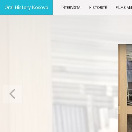
Oral History Kosovo
INTERVISTA
HISTORITË
FILMS AN