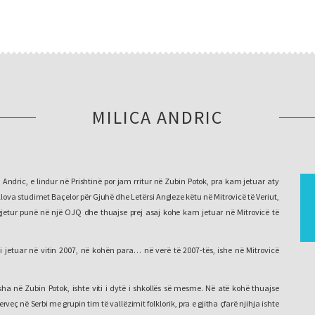
MILICA ANDRIC
Andric, e lindur në Prishtinë por jam rritur në Zubin Potok, pra kam jetuar aty
fillova studimet Baçelor për Gjuhë dhe Letërsi Angleze këtu në Mitrovicë të Veriut,
etur punë në një OJQ dhe thuajse prej asaj kohe kam jetuar në Mitrovicë të
 jetuar në vitin 2007, në kohën para… në verë të 2007-tës, ishe në Mitrovicë
 isha në Zubin Potok, ishte viti i dytë i shkollës së mesme. Në atë kohë thuajse
eç në Serbi me grupin tim të vallëzimit folklorik, pra e gjitha çfarë njihja ishte