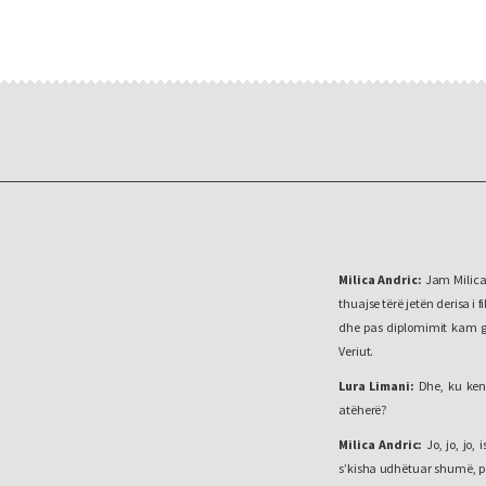
Milica Andric:
Jam Milica 
thuajse tërë jetën derisa i 
dhe pas diplomimit kam gj
Veriut.
Lura Limani:
Dhe, ku keni
atëherë?
Milica Andric:
Jo, jo, jo,
s’kisha udhëtuar shumë, perv