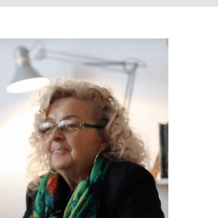
ni biliyor musun? Milloşeviç getirdi.’ Buna şahit oldum. Daha sonraları
rklıydı. İnsanlar kaçmaya başladılar, komşularının artık etrafta
fark edince anlıyorsun. Şehirden gece ayrılmışlardı yada bilmiyorum,
lar.