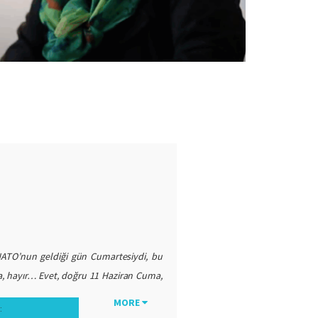
NATO’nun geldiği gün Cumartesiydi, bu
 hayır… Evet, doğru 11 Haziran Cuma,
ma yaşadığım yerin penceresinden evi
MORE
:
üğümde vakit hala çok erkendi. Oh, bu