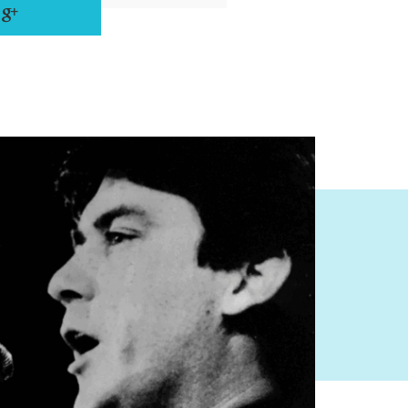
 çok fazla mutluluk hissettim, ‘Ah,
 dedim ve tankı görene kadar koşmaya
 ellerimi havaya kaldırdım ve mucizevi
e, yaratılan böylesi çılgın bi atmosferi
maz bir şeydi ve…