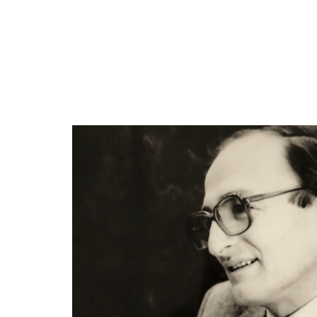
olduğumuzu ve neler yaptığımızı bili
benzeri şeyler yanında bana nasıl
lo
kol böreğini yapmayı, herşeyi bana 
öğretti, böylece alışveriş yaptık. Yani tam