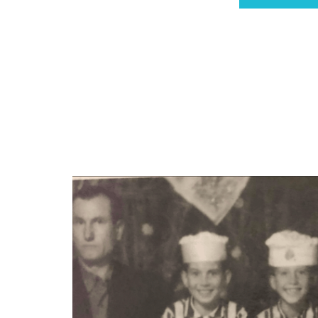
ise… yaşadıkları alanı olduğu gibi sa
Sırplar, eski Türkler. Ve bu çok ilgin
olduklarından, evlerinin önünde bu
olduğu gibi apartman hayatına aktarıl
vardı, her şey… bu bina hepsinden farkl
pozisyonda olduğum için ben ve Stihovi
Arnavut olan bu çocuk yuvasının yöneti
devlet görevlisiydim, siyasetle u
Komitenin Genel Sekreteriyim […] Ve o ba
yoldaş Trajković?’ İşte bu şekilde. ‘Di
insanlar öyle, öyle iyi ki. Sen de birk
hemen öncesinde, orada aşağıdaki bin
evet, onlar benim planım sayesinde oldu
orada yaşayan insanlar biliyor. Aksi 
binanın hemen önündeki orman.