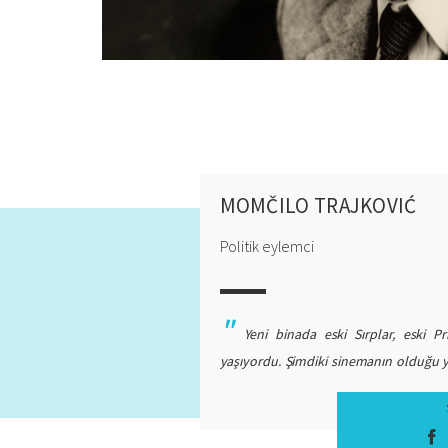
MOMČILO TRAJKOVIĆ
Politik eylemci
Yeni binada eski Sırplar, eski Pr
yaşıyordu. Şimdiki sinemanın olduğu y
olduğunu biliyor musunuz? Ve bu binala
için, eski ev sahiplerine apartmanlar v
o binaya yerleşti. Ben ve benden başka 