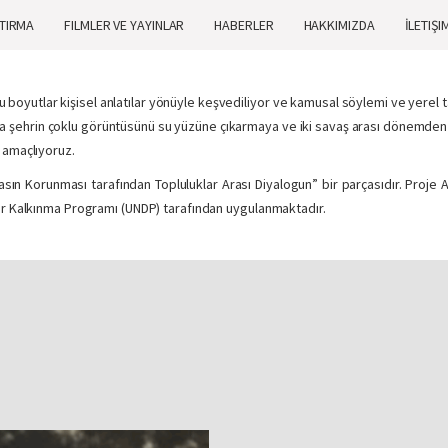
TIRMA
FILMLER VE YAYINLAR
HABERLER
HAKKIMIZDA
İLETIŞI
 Bu boyutlar kişisel anlatılar yönüyle keşvediliyor ve kamusal söylemi ve yerel 
yoluyla şehrin çoklu görüntüsünü su yüzüne çıkarmaya ve iki savaş arası döne
 amaçlıyoruz.
sın Korunması tarafından Topluluklar Arası Diyalogun” bir parçasıdır. Proje A
er Kalkınma Programı (UNDP) tarafından uygulanmaktadır.