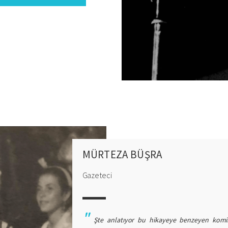
dece bu binaya aktardılar: eski Arnavutlar, eski
çti. Oradayken, kapıların önünde oturmaya alışkın
luşup konuşmaları… bu zihniyet ve bu gelenek
mıştı. İkisi de oraya banklar koymuşlardı, kahve
ıydı. Ve böylece insanlar da birbirine yakındı.
Bir
ć diye biri, diyorum ki… Novobreg’den biri, biri
cisi Vitia, evet, hatırlıyorum Vitia. O zamanlar
ğraşıyordum, ne kadar bildiğini bilmiyorum…
na geliyor, ‘Senin için ne yapabilirim, senin için,
nle, hadi, bak şimdi, yaşadığım binanın önüne bak,
aç ağaç dikebilirsin.’ Ve şimdi ağaçlar, şu tünelin
MÜRTEZA BÜŞRA
alar var ya biliyor musun işte bütün o ağaçlar…
Gazeteci
, rica ettim ve benim için ekildi. Kimse bilmiyor,
takdirde, diğerleri bilmez. Bu böyle oldu, o… bu
Şte anlatıyor bu hikayeye benzeyen komik b