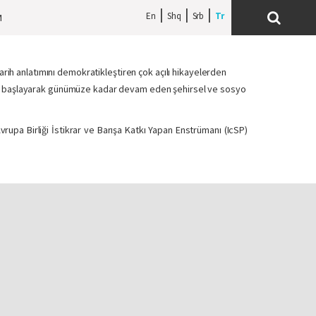
En
Shq
Srb
M
tarih anlatımını demokratikleştiren çok açılı hikayelerden
mden başlayarak günümüze kadar devam eden şehirsel ve sosyo
vrupa Birliği İstikrar ve Barışa Katkı Yapan Enstrümanı (IcSP)