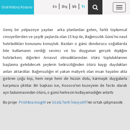
En
Shq
Srb
Oral History Kosovo
Tog
navi
Geniş bir yelpazeye yayılan arka planlardan gelen, farklı toplumsal
cinsiyetlerden ve çeşitli yaşlarda olan 15 kişi ile, Bağımsızlık Günü’nü nasıl
hatırladıkları konusunu konuştuk. Bazıları o günü dondurucu soğuklarda
bile kutlamanın verdiği sevinci ve bu duygunun gerçek dışılığını
hatırlarken; diğerleri Arnavut olmadıklarından ötürü topluluklarının
başlarına gelebilecek şeylerin belirsizliğinden ötürü kaygı duydukları
anları aktardılar. Bağımsızlığın el yakan maliyeti olan insan hayatını akla
getiren çoğu kişi, hem neşe hem de hüzün dolu, karmaşık duygularla
karşımıza çıktılar. Bir başkası ise, Kosova’nın kuzeyinin de facto olarak
ayrı bulunmasından ötürü, o günü herkezin kutlayamadığını anlattı.
Bu proje
Prishtina Insight
ve
Sözlü Tarih İnisiyatifi
’nin ortak çalışmasıdır.