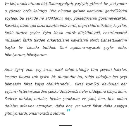
Ve biri, orada oturan biri, Dalmaçyalıydı, yaşlıydı, gidecek bir yeri yoktu
o yüzden orda kalmıştı. Bize binanın girişine kamyonu getirdiklerini
söyledi, bu şekilde ne aldıklarını, neyi yüklediklerini göremeyecektik.
Kasetler, bizim çok fazla kasetlerimiz vardı, hepsi ciddi müzikler, kayıtlar,
farklı türden şeyler. Eşim klasik müzik düşkünüydü, enstrümantal
müzikleri, farklı türden orkestraların kayıtlarını alırdı. Bahsettiklerimi
başka bir binada bulduk. Yani açıklanamayacak şeyler oldu,
bilmiyorum, bilmiyorum.
Ama ilginç olan şey insan nasıl sahip olduğu tüm şeyleri hatırlar,
insanın başına çok gelen bir durumdur bu, sahip olduğun her şeyi
bilmezsin fakat kayıp olduklarında… Biraz komikti. Kaybolan her
şeyimin listesini çıkardım çünkü dolabımda neler olduğunu biliyordum.
Sadece notalar, notalar, benim şarkılarım ve yani, ben, ben onları
dolabın arkasına atımıştım, daha boş yer vardı fakat daha aşağıya
gitmiyorlardı, onları orada buldum.