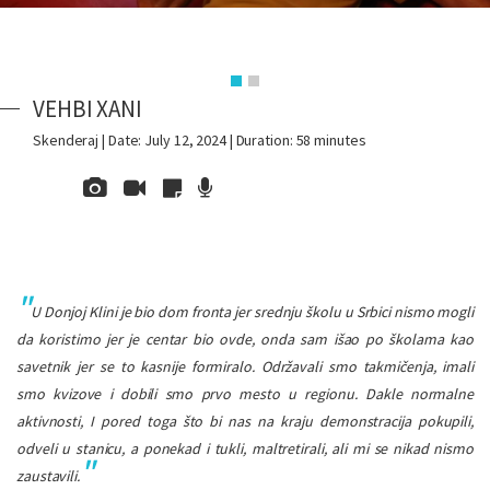
VEHBI XANI
Skenderaj | Date: July 12, 2024 | Duration: 58 minutes
U Donjoj Klini je bio dom fronta jer srednju školu u Srbici nismo mogli
da koristimo jer je centar bio ovde, onda sam išao po školama kao
savetnik jer se to kasnije formiralo. Održavali smo takmičenja, imali
smo kvizove i dobili smo prvo mesto u regionu. Dakle normalne
aktivnosti, I pored toga što bi nas na kraju demonstracija pokupili,
odveli u stanicu, a ponekad i tukli, maltretirali, ali mi se nikad nismo
zaustavili.