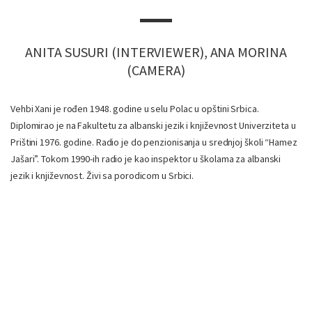
ANITA SUSURI (INTERVIEWER), ANA MORINA
(CAMERA)
Vehbi Xani je rođen 1948. godine u selu Polac u opštini Srbica.
Diplomirao je na Fakultetu za albanski jezik i književnost Univerziteta u
Prištini 1976. godine. Radio je do penzionisanja u srednjoj školi “Hamez
Jašari”. Tokom 1990-ih radio je kao inspektor u školama za albanski
jezik i književnost. Živi sa porodicom u Srbici.