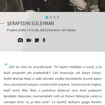
ŞERAFEDIN SÜLEYMAN
Priştine | Date: 13 Ocak, 2018 | Duration: 167 dakika
Çikti en ulice bu procedurayle. ‘
Pe hapim mledhjen e srezit, a ka
kush propozim për predsednik?’
. Cah Arnavutçe cah Sırpçe (cüley).
Kolkti Stanoja Aksić, o vakıt sekretar
sredski
kominitedın, kuvetli adam
hem çok inanırdi cençlere verırdi ünlük cençlere. ‘
Unë ne emrën krejtve,
bazë nenit,
filan filan
,
o praviloya [kanuna] cüre
kemi propozim
Şerafedin Süleyman, momentalisht osht në Prizren’
. Bilmeylar velam çi
colmişım birisi ‘
Jo, jo këtu osht!’
. ‘
Le t’çohët’,
kolkaym ayaga. Koridor