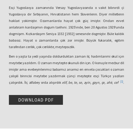
Esçi Yugoslavya zamanında Versay Yugoslavyasında o vakıt bilınırdi çi
Yugoslavya dır Sırbiyanın, Hırvatistanın hem Slovenlerın. Diyer milletlerın
haklari yokimiştır. Ozamanlarda hayat çok güç imiştır. Ondan evvel
anlatıram kardaşımın dogum tarihıni. 1925’ınde, ben 20 Agustos 1929’unda
dogmişım. Kızkardaşım Seniya 1332 [1932] senesınde dogmiştır. Büle kaldık
babasız. Hayat o zamanlarda çok zor imiştır. Büyük fukaralık, egitım
tarafından cerilık, çok cerilıkte, meytepsızlık.
Ben o yaşta ta yedi yaşında doldurduktan zaman ilç hadımlarımi okul içın
meytebe yazıldım. O zaman meytepte okunuli din içın. O konuyle mecbur dil
imiştır ama evebeyinlerımız babamız anamız en envela çocuklari o zaman
çalışıli birıncisi meytebe yazdırmak çünçi meytepte esçi Türkçe yaziları
[1]
çalışırdık. İlç alfabey orda alışırdık
elif, be, te, se, ayin, gayn, çe, ahir, cef
.
Bazi süreler o zamandan beri cün bucün kullanırım. Dersler verbal olurdu. En
fazla ezbere çalışırdık. Ama o meyteplerın ünemi idi çi terbiye tarafından
DOWNLOAD PDF
temel verırdi. En evela evde ulicelere nasıl itaat etmek, nasıl ortalıkta
danışmak, nasıl fenalık yerlerden korunmak. Büle çi birınci hadımlar terbiye
hakkında o meytepler verırdi. Ondan mada Müslimanlık ve Kuran, Kuran’i
nasıl lazım kullanmak hayata büle çi beraber başka bilgilerle Kurani da
unutmayalım ve oni alışalım.