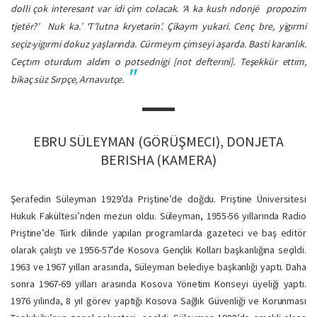
dolli çok interesant var idi çim colacak. ‘
A ka kush ndonjë propozim
tjetër?’
Nuk ka.’ ‘T’lutna kryetarin’
. Çikaym yukari. Cenç bre, yigırmi
seçiz-yigırmi dokuz yaşlarında. Cürmeym çimseyi aşarda. Basti karanlık.
Ceçtım oturdum aldım o potsednigi [not defterıni]. Teşekkür ettım,
bikaç süz Sırpçe, Arnavutçe.
EBRU SÜLEYMAN (GÖRÜŞMECI), DONJETA
BERISHA (KAMERA)
Şerafedin Süleyman 1929’da Priştine’de doğdu. Priştine Üniversitesi
Hukuk Fakültesi’nden mezun oldu. Süleyman, 1955-56 yıllarında Radio
Priştine’de Türk dilinde yapılan programlarda gazeteci ve baş editör
olarak çalıştı ve 1956-57’de Kosova Gençlik Kolları başkanlığına seçildi.
1963 ve 1967 yılları arasında, Süleyman belediye başkanlığı yaptı. Daha
sonra 1967-69 yılları arasında Kosova Yönetim Konseyi üyeliği yaptı.
1976 yılında, 8 yıl görev yaptığı Kosova Sağlık Güvenliği ve Korunması