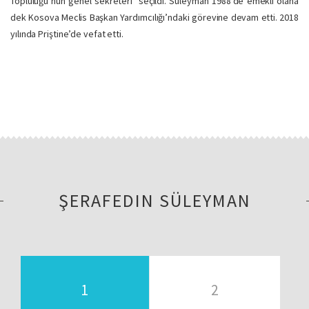
Topluluğu’nun genel sekreteri seçildi. Süleyman 1988’de emekli olana
dek Kosova Meclis Başkan Yardımcılığı’ndaki görevine devam etti. 2018
yılında Priştine’de vefat etti.
ŞERAFEDIN SÜLEYMAN
1
2