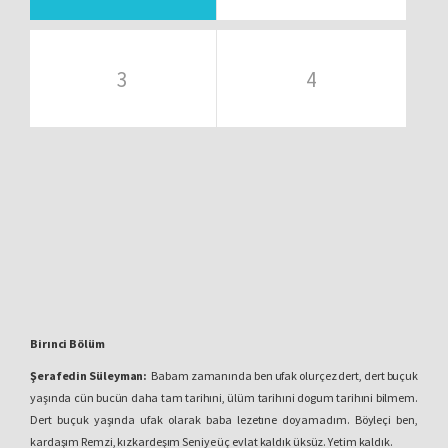
3
4
Birınci Bölüm
Şerafedin Süleyman:
Babam zamanında ben ufak olurçez dert, dert buçuk
yaşında cün bucün daha tam tarihıni, ülüm tarihıni dogum tarihıni bilmem.
Dert buçuk yaşında ufak olarak baba lezetıne doyamadım. Böyleçi ben,
kardaşım Remzi, kızkardeşım Seniye üç evlat kaldık üksüz. Yetim kaldık.