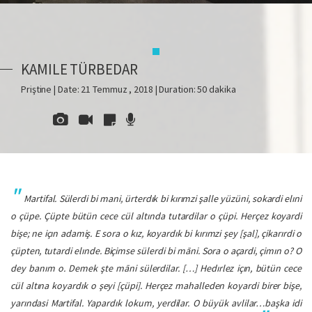
KAMILE TÜRBEDAR
Priştine | Date: 21 Temmuz , 2018 | Duration: 50 dakika
Martifal. Sülerdi bi mani, ürterdık bi kırımzi şalle yüzüni, sokardi elıni
o çüpe. Çüpte bütün cece cül altında tutardilar o çüpi. Herçez koyardi
bişe; ne içın adamiş. E sora o kız, koyardık bi kırımzi şey [şal], çikarırdi o
çüpten, tutardi elınde. Biçimse sülerdi bi m
ā
ni. Sora o açardi, çimın o? O
dey banım o. Demek şte m
ā
ni sülerdilar. […] Hedırlez içın, bütün cece
cül altına koyardık o şeyi [çüpi]. Herçez mahalleden koyardi birer bişe,
yarındasi Martifal. Yapardık lokum, yerdilar. O büyük avlilar…başka idi