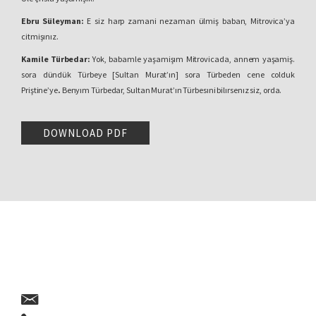
Ebru Süleyman:
E siz harp zamani nezaman ülmiş baban, Mitrovica’ya
citmişınız.
Kamile Türbedar:
Yok, babamle yaşamişım Mitrovicada, annem yaşamiş.
sora dündük Türbeye [Sultan Murat’ın] sora Türbeden cene colduk
Priştine’ye
.
Benyım Türbedar, Sultan Murat’ın Türbesıni bilırsenız siz, orda.
Ebru Süleyman:
Diverebilırmisın daha biraz bana niçın Türbedar ailesisınız?
DOWNLOAD PDF
Kamile Türbedar:
Türbedar ailesi, var idi… Üç amicam var idi, üç kardaş
imişlar, içi kızkardaş. Üle çi onlar ülmişlar.
Ebru Süleyman:
Onlar türbeyi bakaymiş.
Kamile Türbedar:
Onlar türbeyi bakmişlar; nenem bakmiş, dedem bakmiş,
Türbedar. Şimdi bakay bi amicam çocugunun karisi, bi Boşnakica bakay
türbey, üle çi nenem hep bakmiş türbey.
Ebru Süleyman:
Düşey mi hatrına hiç nenen, deden?
Kamile Türbedar:
Hepisi, dedem yok, nenem po. Dedemi bilmeym ama
nenemi po. Nenemi bilim, babami da tutmaym aklımda çünkü ben harptan
sora dogmişım. Babami almişlar Alamanlara karşi sora ülmiş harpta, sora