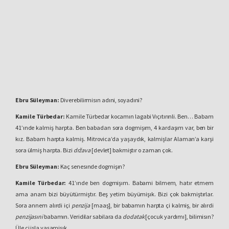
Ebru Süleyman:
Diverebilirmisın adıni, soyadıni?
Kamile Türbedar:
Kamile Türbedar kocamın lagabi Vıçıtırınli. Ben… Babam
41’ınde kalmiş harpta. Ben babadan sora dogmişım, 4 kardaşım var, ben bir
kız. Babam harpta kalmiş. Mitrovica’da yaşaydık, kalmişlar Alaman’a karşi
sora ülmiş harpta. Bizi
država
[devlet] bakmiştır o zaman çok.
Ebru Süleyman:
Kaç senesınde dogmişın?
Kamile Türbedar:
41’ınde ben dogmişım. Babami bilmem, hatır etmem
ama anam bizi büyütürmiştır. Beş yetim büyümişık. Bizi çok bakmiştırlar.
Sora annem alırdi içi
penzija
[maaş], bir babamın harpta çi kalmiş, bir alırdi
penzijasıni
babamın. Veridilar sabilara da
dodatak
[çocuk yardımı], bilimisın?
Üle çi isla yaşamişık.