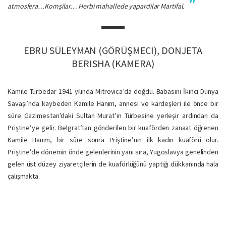
atmosfera…Komşilar… Herbi mahallede yapardilar Martifal.
EBRU SÜLEYMAN (GÖRÜŞMECI), DONJETA
BERISHA (KAMERA)
Kamile Türbedar 1941 yılında Mitrovica’da doğdu. Babasını İkinci Dünya
Savaşı’nda kaybeden Kamile Hanım, annesi ve kardeşleri ile önce bir
süre Gazimestan’daki Sultan Murat’ın Türbesine yerleşir ardından da
Priştine’ye gelir. Belgrat’tan gönderilen bir kuaförden zanaat öğrenen
Kamile Hanım, bir süre sonra Priştine’nin ilk kadın kuaförü olur.
Priştine’de dönemin önde gelenlerinin yanı sıra, Yugoslavya genelinden
gelen üst düzey ziyaretçilerin de kuaförlüğünü yaptığı dükkanında hala
çalışmakta.