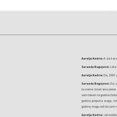
Aurelja Kadriu:
A da li se 
Saranda Bogujevci:
Leta
Aurelja Kadriu:
Da, 2007. 
Saranda Bogujevci:
Da, s
to vreme. Imali smo jedan 
sam tokom te godine često d
godina prepuna svega, int
godine, mogu reći da sam n
Aurelja Kadriu:
Jel možete