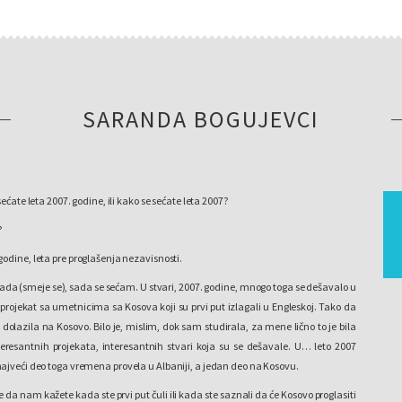
SARANDA BOGUJEVCI
sećate leta 2007. godine, ili kako se sećate leta 2007?
?
godine, leta pre proglašenja nezavisnosti.
ada (smeje se), sada se sećam. U stvari, 2007. godine, mnogo toga se dešavalo u
projekat sa umetnicima sa Kosova koji su prvi put izlagali u Engleskoj. Tako da
olazila na Kosovo. Bilo je, mislim, dok sam studirala, za mene lično to je bila
eresantnih projekata, interesantnih stvari koja su se dešavale. U… leto 2007
ajveći deo toga vremena provela u Albaniji, a jedan deo na Kosovu.
 da nam kažete kada ste prvi put čuli ili kada ste saznali da će Kosovo proglasiti