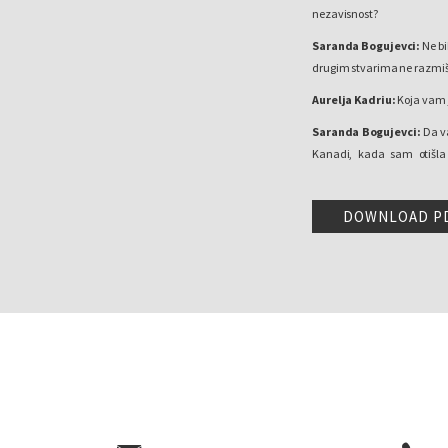
nezavisnost?
Saranda Bogujevci:
Ne bi
drugim stvarima ne razmiš
Aurelja Kadriu:
Koja vam j
Saranda Bogujevci:
Da v
Kanadi, kada sam otišla
Mančesteru. U Kanadi sam 
proglašena nezavisnost K
DOWNLOAD P
Kosovo proglasilo nezavisn
Aurelja Kadriu:
A jel mož
kada je proglašena nezavi
Saranda Bogujevci:
Pravo
Toronta, tu su se okupili sv
da se obratim svojim suna
porodicom koju sam tamo 
mladima nacrtala orla na ob
proslava.
Sećam se dana pre proglašen