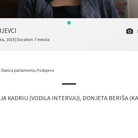
JEVCI
ara, 2018 | Duration: 7 minuta
, članica parlamenta, Podujevo
JA KADRIU (VODILA INTERVJU), DONJETA BERIŠA (K