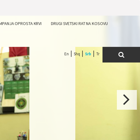
MPANJA OPROSTA KRVI
DRUGI SVETSKI RAT NA KOSOVU
En
Shq
Srb