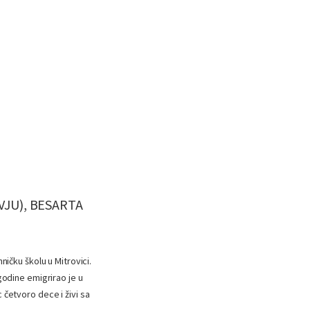
VJU), BESARTA
ničku školu u Mitrovici.
godine emigrirao je u
 četvoro dece i živi sa