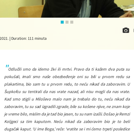
 2021. | Duration: 111 minuta
Odlučili smo da idemo živi ili mrtvi. Pravo da ti kažem dva puta su
pokušali, imali smo naše obezbeđenje oni su bili u prvom redu sa
plakartima, bio sam tu u prvom redu, to neću nikad da zaboravim. U
Šupkofcu su tentirali da nas vrate nazad, ali nisu mogli da nas vrate.
Kad smo stigli u Miloševo malo nam je trebalo do tu, neću nikad da
zaboravim, tu su sad izgradili zgrade, bile su košene njive, ne znam koje
je vreme bilo, mislim da je tad bio jesen, tu su nam izašli. Došao je Remzi
Koljgeci sa tim kaputom. Neću nikad da zaboravim bio je to beli
dugačak kaput. ‘U ime Boga,’ reče: ‘vratite se i mi ćemo trpeti posledice