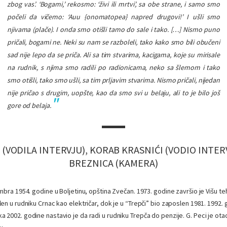
zbog vas’. ‘Bogami,’ rekosmo: ‘živi ili mrtvi’, sa obe strane, i samo smo
počeli da vičemo: ‘
Auu
{onomatopea} napred drugovi!’ I ušli smo
njivama (plače). I onda smo otišli tamo do sale i tako. […] Nismo puno
pričali, bogami ne. Neki su nam se razboleli, tako kako smo bili obučeni
sad nije lepo da se priča. Ali sa tim stvarima, kacigama, koje su mirisale
na rudnik, s njima smo radili po radionicama, neko sa šlemom i tako
smo otišli, tako smo ušli, sa tim prljavim stvarima. Nismo pričali, nijedan
nije pričao s drugim, uopšte, kao da smo svi u belaju, ali to je bilo još
gore od belaja.
 (VODILA INTERVJU), KORAB KRASNIĆI (VODIO INTER
BREZNICA (KAMERA)
mbra 1954. godine u Boljetinu, opština Zvečan. 1973. godine završio je Višu teh
en u rudniku Crnac kao električar, dok je u “Trepči” bio zaposlen 1981. 1992. 
2002. godine nastavio je da radi u rudniku Trepča do penzije. G. Peci je otac