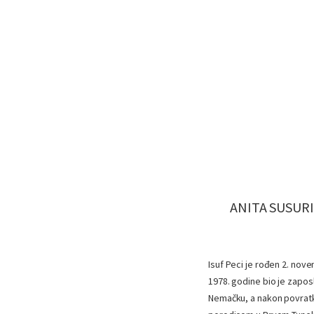
ANITA SUSURI
Isuf Peci je rođen 2. nove
1978. godine bio je zaposl
Nemačku, a nakon povratka 