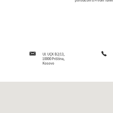
porodicom u Prvom Tunel
Ul. UÇK B2/13,
10000 Priština,
Kosovo