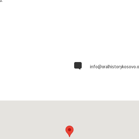
u.
info@oralhistorykosovo.