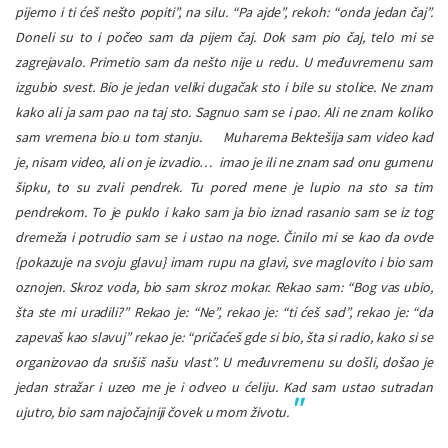
pijemo i ti ćeš nešto popiti”, na silu. “Pa ajde”, rekoh: “onda jedan čaj”.
Doneli su to i počeo sam da pijem čaj. Dok sam pio čaj, telo mi se
zagrejavalo. Primetio sam da nešto nije u redu. U međuvremenu sam
izgubio svest. Bio je jedan veliki dugačak sto i bile su stolice. Ne znam
kako ali ja sam pao na taj sto. Sagnuo sam se i pao. Ali ne znam koliko
sam vremena bio u tom stanju.
Muharema Bektešija sam video kad
je, nisam video, ali on je izvadio… imao je ili ne znam sad onu gumenu
šipku, to su zvali pendrek. Tu pored mene je lupio na sto sa tim
pendrekom. To je puklo i kako sam ja bio iznad rasanio sam se iz tog
dremeža i potrudio sam se i ustao na noge. Činilo mi se kao da ovde
{pokazuje na svoju glavu} imam rupu na glavi, sve maglovito i bio sam
oznojen. Skroz voda, bio sam skroz mokar. Rekao sam: “Bog vas ubio,
šta ste mi uradili?” Rekao je: “Ne”, rekao je: “ti ćeš sad”, rekao je: “da
zapevaš kao slavuj” rekao je: “pričaćeš gde si bio, šta si radio, kako si se
organizovao da srušiš našu vlast”. U međuvremenu su došli, došao je
jedan stražar i uzeo me je i odveo u ćeliju. Kad sam ustao sutradan
ujutro, bio sam najočajniji čovek u mom životu.