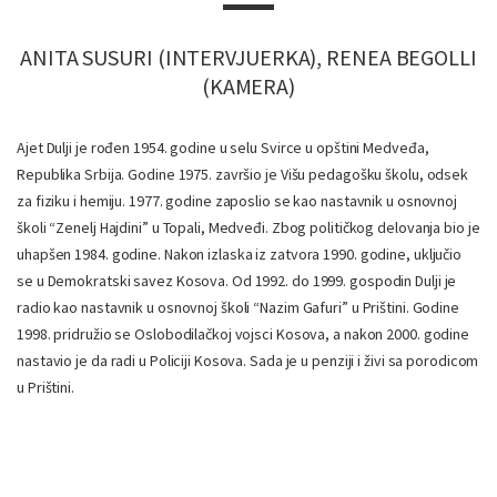
ANITA SUSURI (INTERVJUERKA), RENEA BEGOLLI
(KAMERA)
Ajet Dulji je rođen 1954. godine u selu Svirce u opštini Medveđa,
Republika Srbija. Godine 1975. završio je Višu pedagošku školu, odsek
za fiziku i hemiju. 1977. godine zaposlio se kao nastavnik u osnovnoj
školi “Zenelj Hajdini” u Topali, Medveđi. Zbog političkog delovanja bio je
uhapšen 1984. godine. Nakon izlaska iz zatvora 1990. godine, uključio
se u Demokratski savez Kosova. Od 1992. do 1999. gospodin Dulji je
radio kao nastavnik u osnovnoj školi “Nazim Gafuri” u Prištini. Godine
1998. pridružio se Oslobodilačkoj vojsci Kosova, a nakon 2000. godine
nastavio je da radi u Policiji Kosova. Sada je u penziji i živi sa porodicom
u Prištini.