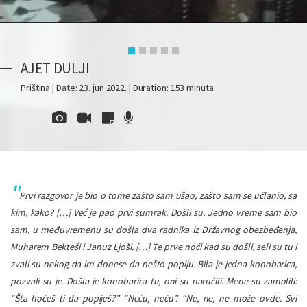
AJET DULJI
Priština | Date: 23. jun 2022. | Duration: 153 minuta
Prvi razgovor je bio o tome zašto sam ušao, zašto sam se učlanio, sa
kim, kako? […] Već je pao prvi sumrak. Došli su. Jedno vreme sam bio
sam, u međuvremenu su došla dva radnika iz Državnog obezbeđenja,
Muharem Bekteši i Januz Ljoši. […] Te prve noći kad su došli, seli su tu i
zvali su nekog da im donese da nešto popiju. Bila je jedna konobarica,
pozvali su je. Došla je konobarica tu, oni su naručili. Mene su zamolili:
“Šta hoćeš ti da popiješ?” “Neću, neću”. “Ne, ne, ne može ovde. Svi