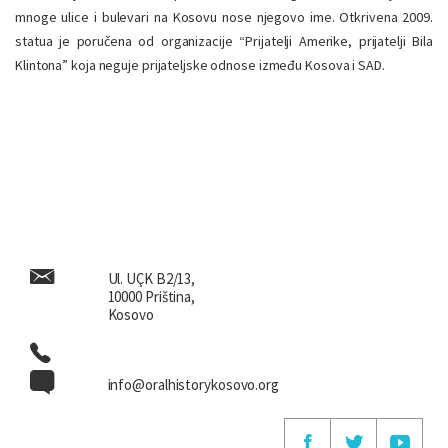
mnoge ulice i bulevari na Kosovu nose njegovo ime. Otkrivena 2009.
statua je poručena od organizacije “Prijatelji Amerike, prijatelji Bila
Klintona” koja neguje prijateljske odnose između Kosova i SAD.
Ul. UÇK B2/13,
10000 Priština,
Kosovo
info@oralhistorykosovo.org