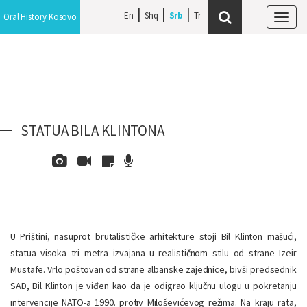
En
Shq
Srb
Oral History Kosovo
Tog
navi
STATUA BILA KLINTONA
U Prištini, nasuprot brutalističke arhitekture stoji Bil Klinton mašući,
statua visoka tri metra izvajana u realističnom stilu od strane Izeir
Mustafe. Vrlo poštovan od strane albanske zajednice, bivši predsednik
SAD, Bil Klinton je viđen kao da je odigrao ključnu ulogu u pokretanju
intervencije NATO-a 1990. protiv Miloševićevog režima. Na kraju rata,