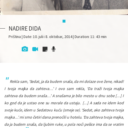
NADIRE DIDA
Priština | Date: 10. juli i 8. oktobar, 2014 | Duration: 11: 43 min
Rekla sam, ‘Sedat, ja da budem snaša, da mi dolaze ove žene, nikad!
I tvoja majka da zahteva…’ I ovo sam rekla, ‘Da traži tvoja majka
zahteva da budem snaša…’ A snašama je bilo mesto u dnu sobe […] I
ko god da je ustao one su morale da ustaju.
[…] A sada ne idem kod
svoje kuće, idem u Sedatovu kuću (smeje se). ‘Sedat, ako zahteva tvoja
majka…’ mi smo četiri dana prenoćili u hotelu. ‘Da zahteva tvoja majka,
da ja budem snaša, da ljubim ruke, u pola noći pešice ima da se vratim