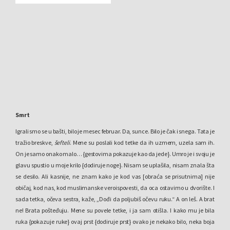
Smrt
Igrali smo se u bašti, bilo je mesec februar. Da, sunce. Bilo je čak i snega. Tata je
tražio breskve,
šefteli
. Mene su poslali kod tetke da ih uzmem, uzela sam ih.
On je samo onako malo… {gestovima pokazuje kao da jede}. Umro je i svoju je
glavu spustio u moje krilo {dodiruje noge}. Nisam se uplašila, nisam znala šta
se desilo. Ali kasnije, ne znam kako je kod vas [obraća se prisutnima] nije
običaj, kod nas, kod muslimanske veroispovesti, da oca ostavimo u dvorište. I
sada tetka, očeva sestra, kaže, „Dođi da poljubiš očevu ruku.“ A on leš. A brat
ne! Brata pošteđuju. Mene su povele tetke, i ja sam otišla. I kako mu je bila
ruka {pokazuje ruke} ovaj prst {dodiruje prst} ovako je nekako bilo, neka boja