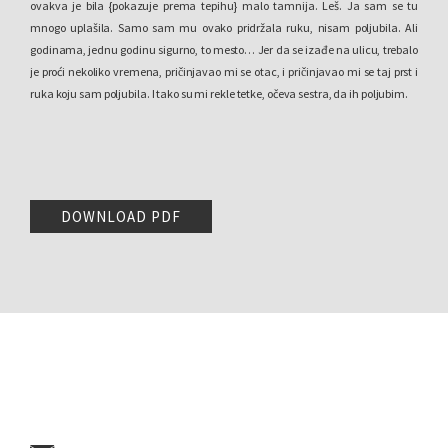
ovakva je bila {pokazuje prema tepihu} malo tamnija. Leš. Ja sam se tu
mnogo uplašila. Samo sam mu ovako pridržala ruku, nisam poljubila. Ali
godinama, jednu godinu sigurno, to mesto… Jer da se izađe na ulicu, trebalo
je proći nekoliko vremena, pri
injavao mi se otac, i pri
injavao mi se taj prst i
č
č
ruka koju sam poljubila. I tako su mi rekle tetke, očeva sestra, da ih poljubim.
DOWNLOAD PDF