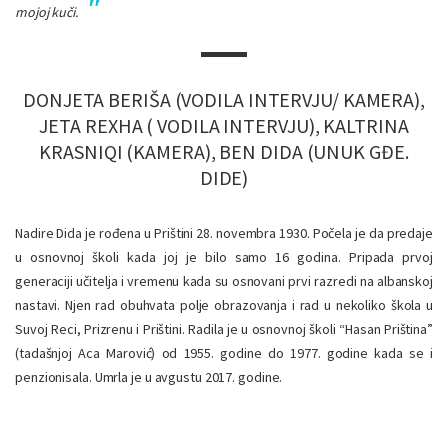
mojoj kuči.
DONJETA BERIŠA (VODILA INTERVJU/ KAMERA),
JETA REXHA ( VODILA INTERVJU), KALTRINA
KRASNIQI (KAMERA), BEN DIDA (UNUK GĐE.
DIDE)
Nadire Dida je rođena u Prištini 28. novembra 1930. Počela je da predaje
u osnovnoj školi kada joj je bilo samo 16 godina. Pripada prvoj
generaciji učitelja i vremenu kada su osnovani prvi razredi na albanskoj
nastavi. Njen rad obuhvata polje obrazovanja i rad u nekoliko škola u
Suvoj Reci, Prizrenu i Prištini. Radila je u osnovnoj školi “Hasan Priština”
(tadašnjoj Aca Marović) od 1955. godine do 1977. godine kada se i
penzionisala. Umrla je u avgustu 2017. godine.