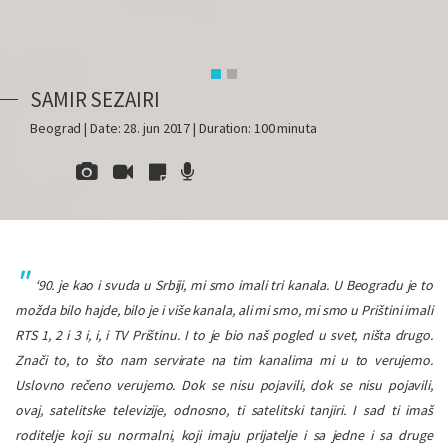
SAMIR SEZAIRI
Beograd | Date: 28. jun 2017 | Duration: 100 minuta
‘90. je kao i svuda u Srbiji, mi smo imali tri kanala. U Beogradu je to
možda bilo hajde, bilo je i više kanala, ali mi smo, mi smo u Prištini imali
RTS 1, 2 i 3 i, i, i TV Prištinu. I to je bio naš pogled u svet, ništa drugo.
Znači to, to što nam servirate na tim kanalima mi u to verujemo.
Uslovno rečeno verujemo. Dok se nisu pojavili, dok se nisu pojavili,
ovaj, satelitske televizije, odnosno, ti satelitski tanjiri.
I sad ti imaš
roditelje koji su normalni, koji imaju prijatelje i sa jedne i sa druge