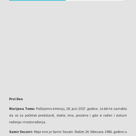
Prvi Deo
Marijana Toma:
Počinjemo intervju, 28. juni 2017. godine. Ja bih te zamolila
da se za početak predstaviš, dakle, ime, prezime i gde si rođen i datum
rođenja i mesto rođenja.
Samir Sezairi:
Moje ime je Samir Sezairi. Rođen 24. februara 1986. godine u