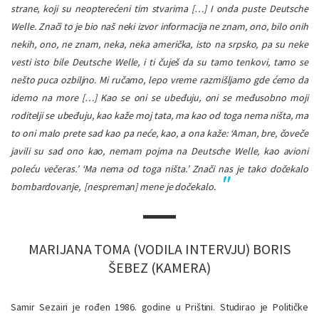
strane, koji su neopterećeni tim stvarima […] I onda puste
Deutsche
Welle
. Znači to je bio naš neki izvor informacija ne znam, ono, bilo onih
nekih, ono, ne znam, neka, neka američka, isto na srpsko, pa su neke
vesti isto bile
Deutsche Welle
, i ti čuješ da su tamo tenkovi, tamo se
nešto puca ozbiljno. Mi ručamo, lepo vreme razmišljamo gde ćemo da
idemo na more […]
Kao se oni se ubeđuju, oni se međusobno moji
roditelji se ubeđuju, kao kaže moj tata, ma kao od toga nema ništa, ma
to oni malo prete sad kao pa neće, kao, a ona kaže: ‘Aman, bre, čoveče
javili su sad ono kao, nemam pojma na
Deutsche Welle
, kao avioni
poleću večeras.’ ‘Ma nema od toga ništa.’ Znači nas je tako dočekalo
bombardovanje, [nespreman] mene je dočekalo.
MARIJANA TOMA (VODILA INTERVJU) BORIS
ŠEBEZ (KAMERA)
Samir Sezairi je rođen 1986. godine u Prištini. Studirao je Političke