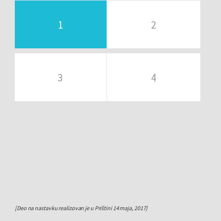
1
2
3
4
[Deo na nastavku realizovan je u Prištini 14 maja, 2017]