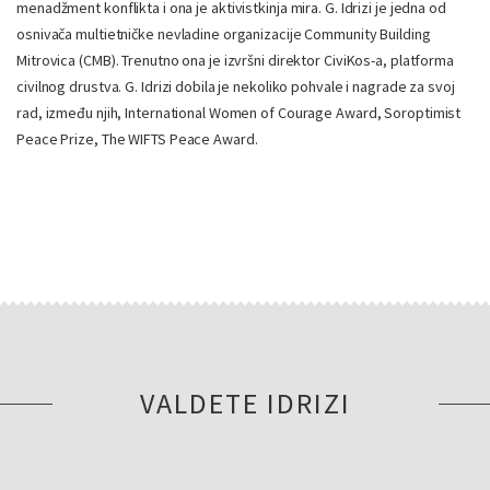
menadžment konflikta i ona je aktivistkinja mira. G. Idrizi je jedna od
osnivača multietničke nevladine organizacije Community Building
Mitrovica (CMB). Trenutno ona je izvršni direktor CiviKos-a, platforma
civilnog drustva. G. Idrizi dobila je nekoliko pohvale i nagrade za svoj
rad, između njih, International Women of Courage Award, Soroptimist
Peace Prize, The WIFTS Peace Award.
VALDETE IDRIZI