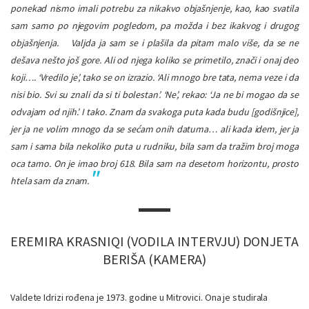
ponekad nismo imali potrebu za nikakvo objašnjenje, kao, kao svatila
sam samo po njegovim pogledom, pa možda i bez ikakvog i drugog
objašnjenja.
Valjda ja sam se i plašila da pitam malo više, da se ne
dešava nešto još gore. Ali od njega koliko se primetilo, znači i onaj deo
koji…. ‘Vredilo je’, tako se on izrazio. ‘Ali mnogo bre tata, nema veze i da
nisi bio. Svi su znali da si ti bolestan’. ‘Ne’, rekao: ‘Ja ne bi mogao da se
odvajam od njih’. I tako. Znam da svakoga puta kada budu [godišnjice],
jer ja ne volim mnogo da se sećam onih datuma… ali kada idem, jer ja
sam i sama bila nekoliko puta u rudniku, bila sam da tražim broj moga
oca tamo. On je imao broj 618. Bila sam na desetom horizontu, prosto
htela sam da znam.
EREMIRA KRASNIQI (VODILA INTERVJU) DONJETA
BERIŠA (KAMERA)
Valdete Idrizi rođena je 1973. godine u Mitrovici. Ona je studirala