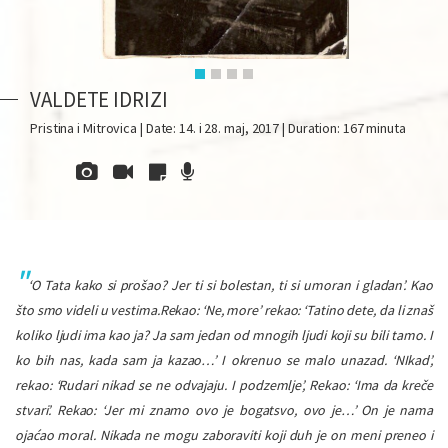
VALDETE IDRIZI
Pristina i Mitrovica | Date: 14. i 28. maj, 2017 | Duration: 167 minuta
‘O Tata kako si prošao? Jer ti si bolestan, ti si umoran i gladan’. Kao
što smo videli u vestima.Rekao: ‘Ne, more’ rekao: ‘Tatino dete, da li znaš
koliko ljudi ima kao ja? Ja sam jedan od mnogih ljudi koji su bili tamo. I
ko bih nas, kada sam ja kazao…’ I okrenuo se malo unazad. ‘NIkad’,
rekao: ‘Rudari nikad se ne odvajaju. I podzemlje’, Rekao: ‘Ima da kreče
stvari’. Rekao: ‘Jer mi znamo ovo je bogatsvo, ovo je…’ On je nama
ojaćao moral. Nikada ne mogu zaboraviti koji duh je on meni preneo i