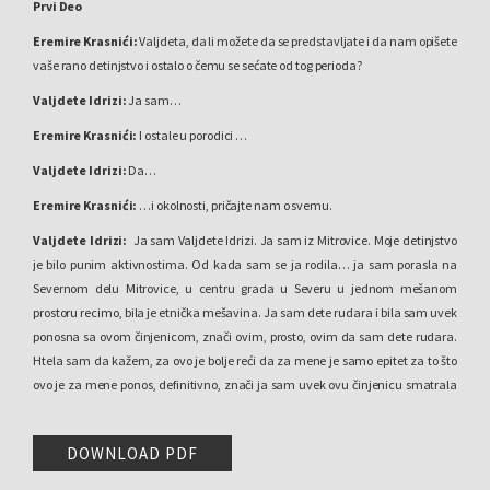
Prvi Deo
Eremire Krasnići:
Valjdeta, da li možete da se predstavljate i da nam opišete
vaše rano detinjstvo i ostalo o čemu se sećate od tog perioda?
Valjdete Idrizi:
Ja sam…
Eremire Krasnići:
I ostale u porodici …
Valjdete Idrizi:
Da…
Eremire Krasnići:
…i okolnosti, pričajte nam o svemu.
Valjdete Idrizi:
Ja sam Valjdete Idrizi. Ja sam iz Mitrovice. Moje detinjstvo
je bilo punim aktivnostima. Od kada sam se ja rodila… ja sam porasla na
Severnom delu Mitrovice, u centru grada u Severu u jednom mešanom
prostoru recimo, bila je etnička mešavina. Ja sam dete rudara i bila sam uvek
ponosna sa ovom činjenicom, znači ovim, prosto, ovim da sam dete rudara.
Htela sam da kažem, za ovo je bolje reći da za mene je samo epitet za to što
ovo je za mene ponos, definitivno, znači ja sam uvek ovu činjenicu smatrala
zaista od velike vrednosti. Ja sam porasla u tom duhu, gde je meni otac
pokazao ne samo o radu u rudniku nego on me naučio prosto da volim
DOWNLOAD PDF
rudarstvo i da se upoznam i da volim lepotu naše zemlje.