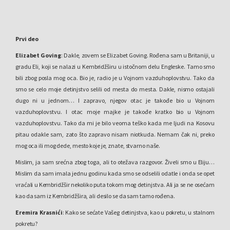
Prvi deo
Elizabet Goving
: Dakle, zovem se Elizabet Goving. Rođena sam u Britaniji, u
gradu Eli, koji se nalazi u Kembridžširu u istočnom delu Engleske. Tamo smo
bili zbog posla mog oca. Bio je, radio je u Vojnom vazduhoplovstvu. Tako da
smo se celo moje detinjstvo selili od mesta do mesta. Dakle, nismo ostajali
dugo ni u jednom… I zapravo, njegov otac je takođe bio u Vojnom
vazduhoplovstvu. I otac moje majke je takođe kratko bio u Vojnom
vazduhoplovstvu. Tako da mi je bilo veoma teško kada me ljudi na Kosovu
pitau odakle sam, zato što zapravo nisam niotkuda. Nemam čak ni, preko
mog oca ili mog dede, mesto koje je, znate, stvarno naše.
Mislim, ja sam srećna zbog toga, ali to otežava razgovor. Živeli smo u Eliju…
Mislim da sam imala jednu godinu kada smo se odselili odatle i onda se opet
vraćali u Kembridžšir nekoliko puta tokom mog detinjstva. Ali ja se ne osećam
kao da sam iz Kembridžšira, ali desilo se da sam tamo rođena.
Eremira Krasnići
: Kako se sećate Vašeg detinjstva, kao u pokretu, u stalnom
pokretu?