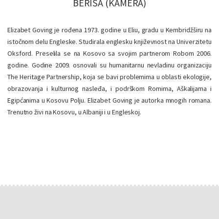
BERIŠA (KAMERA)
Elizabet Goving je rođena 1973. godine u Eliu, gradu u Kembridžširu na
istočnom delu Engleske. Studirala englesku književnost na Univerzitetu
Oksford. Preselila se na Kosovo sa svojim partnerom Robom 2006.
godine. Godine 2009. osnovali su humanitarnu nevladinu organizaciju
The Heritage Partnership, koja se bavi problemima u oblasti ekologije,
obrazovanja i kulturnog nasleđa, i podrškom Romima, Aškalijama i
Egipćanima u Kosovu Polju. Elizabet Goving je autorka mnogih romana.
Trenutno živi na Kosovu, u Albaniji i u Engleskoj.