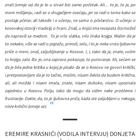
znali (smeje se) da je to u stvari bio samo početak. Ali… to je, to je, po
mom mišljenju, radi se o drugačijem osećaju, jer se radi o tome kako se
postaje pčelar, ali takođe i o učenju, ne samo o pčelarstvu. O učenju o
kosovskoj istoriji i tradiciji, o hrani. Znaš, u knjizi ima recepata šta možeš
da napraviš sa medom.
To je vrlo slatka, vrlo lirska knjiga. Mislim da je
to nekako, više se radi o pejzažu, prirodi, selu, i to je neka vrsta ljubavne
priče o meni, znaš, zaljubljivanje u Kosovo. I, i, tako da ja, znate, volim
tu knjigu zato što je, ona zapravo pokazuje, to putovanje. Ali, sećam se
da je bila jedna kritika u kojoj je pisalo da se o Kosovu ne govori kritički,
i pretpostavljam da je to tačno, mislim, nisam želela da budem kritična,
ali, ali možda i nisam imala, znate, nisam duboko, nisam upoznala
zajednicu u Kosovu Polju, tako da mogu da vidim neke probleme i
frustracije. Dakle, da, to je ljubavna priča, kada ste zaljubljeni u nekoga,
niste kritični (smeje se).
EREMIRE KRASNIĆI (VODILA INTERVJU) DONJETA