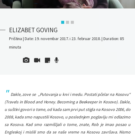
ELIZABET GOVING
Priština | Date: 19. novembar 2017. i 23. februar 2018. | Duration: 85
minuta
Dakle, zove se „Putovanja u krvi i medu. Postati pčelar na Kosovu“
(Travels in Blood and Honey. Becoming a Beekeeper in Kosovo). Dakle,
u suštini govori o tome, od kada sam prvi put stigla na Kosovo 2006, do
2008, kada smo napustili Kosovo, u poslednjem poglavlju mi odlazimo
sa Kosova. Kad smo razmišljali o tome, znate, Rob je imao posao u
Engleskoj i mislili smo da se naše vreme na Kosovu završava. Nismo